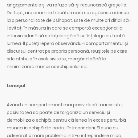
angajamentele și va refuza să-și recunoască greșelile.
De fapt, are anumite trăsături care se regăsesc adesea
la o personalitate de psihopat. Este de multe ori dificil să-
l evitați în măsura în care se comportă excepțional la
interviu și lasă să se înțeleagă că se înțelege cu toată
lumea. Îl puteți repera observându-i comportamentul și
discursul centrat pe propria persoană, reușitele pe care
și le atribuie în exclusivitate, mergând până la
minimizarea muncii coechipierilor săi.
Leneșul
Având un comportament mai pasiv decât narcisistul,
pasivitatea sa poate dezorganiza un serviciu și
demobiliza o echipă, pentru că lenea în exces perturbă
munca în echipă din cadrul întreprinderii. El pune cu
adevărat o mare problemă într-o întreprindere mică,