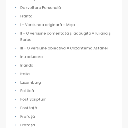
Dezvoltare Personală
Franta
I – Versiunea originară = Mișa
II – O versiune comentată și adăugită = Iuliana și
Barbu
III – O versiune obiectivă = Crizantema Astanei
Introducere
Irlanda
Italia
Luxemburg
Politică
Post Scriptum
Postfață
Prefață
Prefață