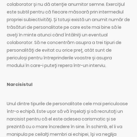
colaborator și nu dă atenție anumitor semne. Exercițiul
este subtil pentru că fiecare măsoară prin intermediul
propriei subiectivități. Și totuși există un anumit număr de
trăsături de personalitate pe care este mai bine să le
aveți în minte atunci când întâlniți un eventual
colaborator. Să ne concentrăm asupra a trei tipuri de
personalități de evitat cu orice preț, atât sunt de
periculoși pentru întreprinderile voastre și asupra
modului în care-i puteți repera într-un interviu.
Narcisistul
Unul dintre tipurile de personalitate cele mai periculoase
într-o echipă. Este ușor să vă înșelați și să recrutați un
narcisist pentru că el este adesea carismatic și se
prezintă cu o mare încredere în sine. În schimb, el îi va
manipula pe ceilalți membri ai echipei, își va neglija