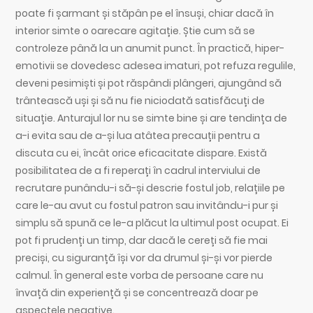
poate fi șarmant și stăpân pe el însuși, chiar dacă în
interior simte o oarecare agitație. Știe cum să se
controleze până la un anumit punct. În practică, hiper-
emotivii se dovedesc adesea imaturi, pot refuza regulile,
deveni pesimiști și pot răspândi plângeri, ajungând să
trântească uși și să nu fie niciodată satisfăcuți de
situație. Anturajul lor nu se simte bine și are tendința de
a-i evita sau de a-și lua atâtea precauții pentru a
discuta cu ei, încât orice eficacitate dispare. Există
posibilitatea de a fi reperați în cadrul interviului de
recrutare punându-i să-și descrie fostul job, relațiile pe
care le-au avut cu fostul patron sau invitându-i pur și
simplu să spună ce le-a plăcut la ultimul post ocupat. Ei
pot fi prudenți un timp, dar dacă le cereți să fie mai
preciși, cu siguranță își vor da drumul și-și vor pierde
calmul. În general este vorba de persoane care nu
învață din experiență și se concentrează doar pe
aspectele negative.