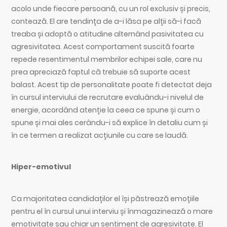
acolo unde fiecare persoană, cu un rol exclusiv și precis,
contează. El are tendința de a-i lăsa pe alții să-i facă
treaba și adoptă o atitudine alternând pasivitatea cu
agresivitatea. Acest comportament suscită foarte
repede resentimentul membrilor echipei sale, care nu
prea apreciază faptul că trebuie să suporte acest
balast. Acest tip de personalitate poate fi detectat deja
în cursul interviului de recrutare evaluându-i nivelul de
energie, acordând atenție la ceea ce spune și cum o
spune și mai ales cerându-i să explice în detaliu cum și
în ce termen a realizat acțiunile cu care se laudă.
Hiper-emotivul
Ca majoritatea candidaților el își păstrează emoțiile
pentru el în cursul unui interviu și înmagazinează o mare
emotivitate sau chiar un sentiment de agresivitate. El