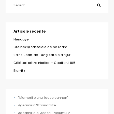
Articole recente
Hendaye
Grelbex și castelele de pe Loara
Saint-Jean-de-Luz și satele din jur
Călători către nicăieri – Capitolul 8/5
Biarritz
"Memoriile unui loose cannon"
Ageamii în Străinătate
Ageamii la ei Acasă – volumul 2