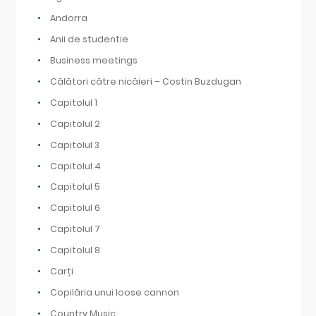
Andorra
Anii de studentie
Business meetings
Călători către nicăieri – Costin Buzdugan
Capitolul 1
Capitolul 2
Capitolul 3
Capitolul 4
Capitolul 5
Capitolul 6
Capitolul 7
Capitolul 8
Carți
Copilăria unui loose cannon
Country Music