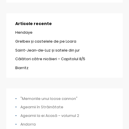
Articole recente
Hendaye
Grelbex și castelele de pe Loara
Saint-Jean-de-Luz și satele din jur
Călători către nicăieri – Capitolul 8/5
Biarritz
"Memoriile unui loose cannon"
Ageamii în Străinătate
Ageamii la ei Acasă – volumul 2
Andorra