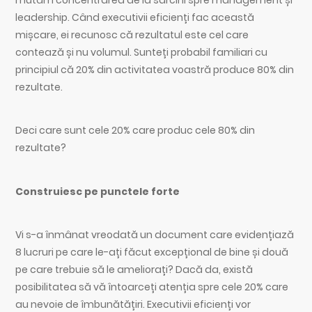
mutăm concentrarea de la sarcini spre management și
leadership. Când executivii eficienți fac această
mișcare, ei recunosc că rezultatul este cel care
contează și nu volumul. Sunteți probabil familiari cu
principiul că 20% din activitatea voastră produce 80% din
rezultate.
Deci care sunt cele 20% care produc cele 80% din
rezultate?
Construiesc pe punctele forte
Vi s-a înmânat vreodată un document care evidențiază
8 lucruri pe care le-ați făcut excepțional de bine și două
pe care trebuie să le ameliorați? Dacă da, există
posibilitatea să vă întoarceți atenția spre cele 20% care
au nevoie de îmbunătățiri. Executivii eficienți vor