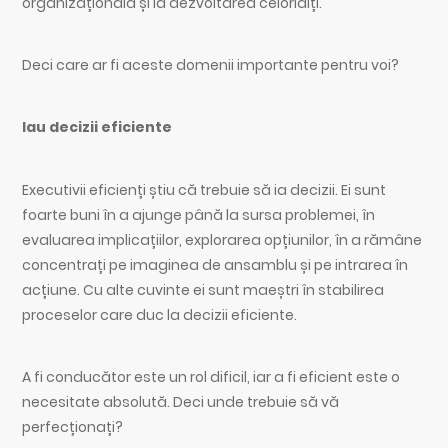
organizațională și la dezvoltarea celorlalți.
Deci care ar fi aceste domenii importante pentru voi?
Iau decizii eficiente
Executivii eficienți știu că trebuie să ia decizii. Ei sunt
foarte buni în a ajunge până la sursa problemei, în
evaluarea implicațiilor, explorarea opțiunilor, în a rămâne
concentrați pe imaginea de ansamblu și pe intrarea în
acțiune. Cu alte cuvinte ei sunt maeștri în stabilirea
proceselor care duc la decizii eficiente.
A fi conducător este un rol dificil, iar a fi eficient este o
necesitate absolută. Deci unde trebuie să vă
perfecționați?