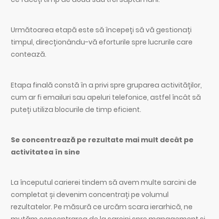
Următoarea etapă este să începeți să vă gestionați
timpul, direcționându-vă eforturile spre lucrurile care
contează.
Etapa finală constă în a privi spre gruparea activităților,
cum ar fi emailuri sau apeluri telefonice, astfel încât să
puteți utiliza blocurile de timp eficient.
Se concentrează pe rezultate mai mult decât pe
activitatea în sine
La începutul carierei tindem să avem multe sarcini de
completat și devenim concentrați pe volumul
rezultatelor. Pe măsură ce urcăm scara ierarhică, ne