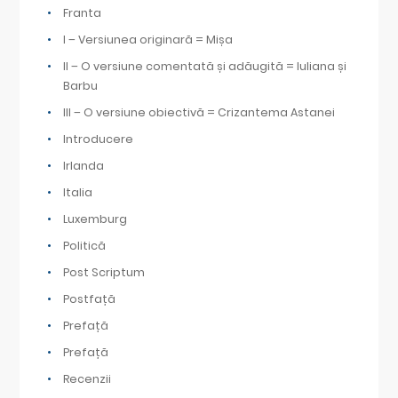
Franta
I – Versiunea originară = Mișa
II – O versiune comentată și adăugită = Iuliana și
Barbu
III – O versiune obiectivă = Crizantema Astanei
Introducere
Irlanda
Italia
Luxemburg
Politică
Post Scriptum
Postfață
Prefață
Prefață
Recenzii