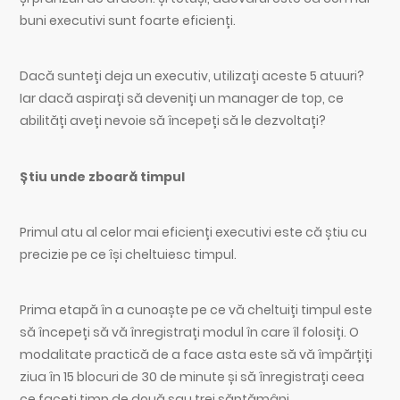
buni executivi sunt foarte eficienți.
Dacă sunteți deja un executiv, utilizați aceste 5 atuuri?
Iar dacă aspirați să deveniți un manager de top, ce
abilități aveți nevoie să începeți să le dezvoltați?
Știu unde zboară timpul
Primul atu al celor mai eficienți executivi este că știu cu
precizie pe ce își cheltuiesc timpul.
Prima etapă în a cunoaște pe ce vă cheltuiți timpul este
să începeți să vă înregistrați modul în care îl folosiți. O
modalitate practică de a face asta este să vă împărțiți
ziua în 15 blocuri de 30 de minute și să înregistrați ceea
ce faceți timp de două sau trei săptămâni.