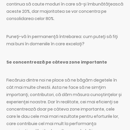
continua să caute moduri în care să-și îmbunătățească
aceste 20%, dar majoritatea se vor concentra pe
consolidarea celor 80%.
Puneți-vă în permanență întrebarea: cum puteți să fiți
mai buni în domeniile în care excelați?
Se concentrează pe câteva zone importante
Fiecăruia dintre noi ne place să ne băgăm degetele în
cât mai multe chestii. Asta ne face să ne simțim
importanți, contributori, că dăm măsura cunoștințelor și
experienței noastre. Dar în realitate, cei mai eficienți se
concentrează doar pe câteva zone importante, cele
care le dau cele mai mari rezultate pentru eforturile lor,
care contribuie cel mai mult la performanța