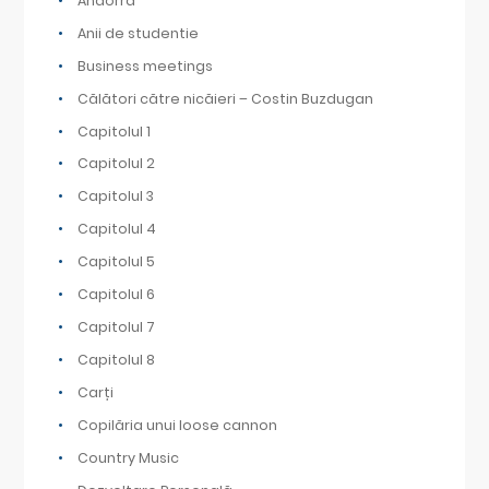
Andorra
Anii de studentie
Business meetings
Călători către nicăieri – Costin Buzdugan
Capitolul 1
Capitolul 2
Capitolul 3
Capitolul 4
Capitolul 5
Capitolul 6
Capitolul 7
Capitolul 8
Carți
Copilăria unui loose cannon
Country Music