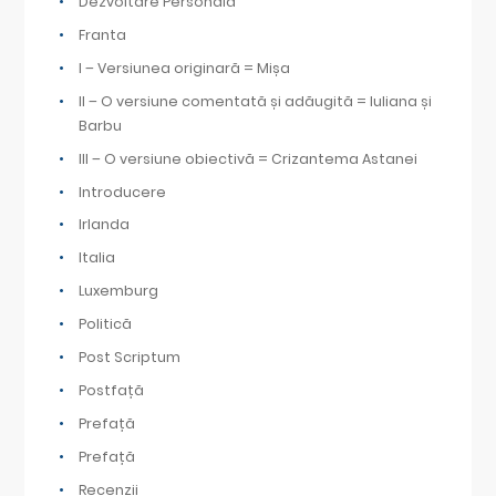
Dezvoltare Personală
Franta
I – Versiunea originară = Mișa
II – O versiune comentată și adăugită = Iuliana și
Barbu
III – O versiune obiectivă = Crizantema Astanei
Introducere
Irlanda
Italia
Luxemburg
Politică
Post Scriptum
Postfață
Prefață
Prefață
Recenzii