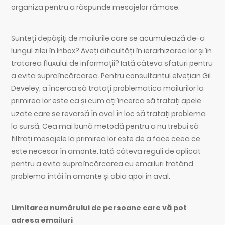
organiza pentru a răspunde mesajelor rămase.
Sunteți depășiți de mailurile care se acumulează de-a
lungul zilei în Inbox? Aveți dificultăți în ierarhizarea lor și în
tratarea fluxului de informații? Iată câteva sfaturi pentru
a evita supraîncărcarea. Pentru consultantul elvețian Gil
Develey, a încerca să tratați problematica mailurilor la
primirea lor este ca și cum ați încerca să tratați apele
uzate care se revarsă în aval în loc să tratați problema
la sursă. Cea mai bună metodă pentru a nu trebui să
filtrați mesajele la primirea lor este de a face ceea ce
este necesar în amonte. Iată câteva reguli de aplicat
pentru a evita supraîncărcarea cu emailuri tratând
problema întâi în amonte și abia apoi în aval.
Limitarea numărului de persoane care vă pot
adresa emailuri