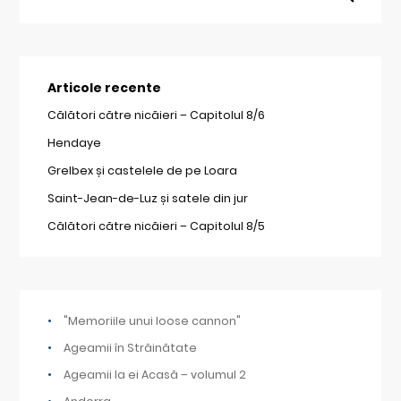
Articole recente
Călători către nicăieri – Capitolul 8/6
Hendaye
Grelbex și castelele de pe Loara
Saint-Jean-de-Luz și satele din jur
Călători către nicăieri – Capitolul 8/5
"Memoriile unui loose cannon"
Ageamii în Străinătate
Ageamii la ei Acasă – volumul 2