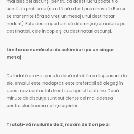
mai ales cei ascunși, pentru că acest lucru poate fi o
sursă de probleme (se uită că a fost pus cineva în Bcc și
se transmite fără să vreți un mesaj unui destinatar
nedorit). Este deci important să diferențiați emailurile pe
destinatari, cele în copie și cu destinatari ascunși.
Limitarea numărului de schimburi pe un singur
mesaj
De îndată ce s-a ajuns la două întrebări și răspunsurile la
ele, emailul este inadaptat: este preferabil să alegeți în
acest caz contactul direct sau apelul telefonic. Două
minute de discuție sunt suficiente cel mai adesea
pentru clarificarea neînțelegerilor.
Tratați-vă mailurile de 2, maxim de 3 ori pe zi