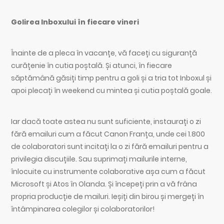
Golirea Inboxului în fiecare vineri
Înainte de a pleca în vacanțe, vă faceți cu siguranță
curățenie în cutia poștală. Și atunci, în fiecare
săptămână găsiți timp pentru a goli și a tria tot Inboxul și
apoi plecați în weekend cu mintea și cutia poștală goale.
Iar dacă toate astea nu sunt suficiente, instaurați o zi
fără emailuri cum a făcut Canon Franța, unde cei 1.800
de colaboratori sunt incitați la o zi fără emailuri pentru a
privilegia discuțiile. Sau suprimați mailurile interne,
înlocuite cu instrumente colaborative așa cum a făcut
Microsoft și Atos în Olanda. Și începeți prin a vă frâna
propria producție de mailuri. Ieșiți din birou și mergeți în
întâmpinarea colegilor și colaboratorilor!