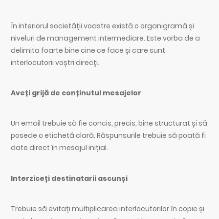
În interiorul societății voastre există o organigramă și
niveluri de management intermediare. Este vorba de a
delimita foarte bine cine ce face și care sunt
interlocutorii voștri direcți.
Aveți grijă de conținutul mesajelor
Un email trebuie să fie concis, precis, bine structurat și să
posede o etichetă clară. Răspunsurile trebuie să poată fi
date direct în mesajul inițial.
Interziceți destinatarii ascunși
Trebuie să evitați multiplicarea interlocutorilor în copie și