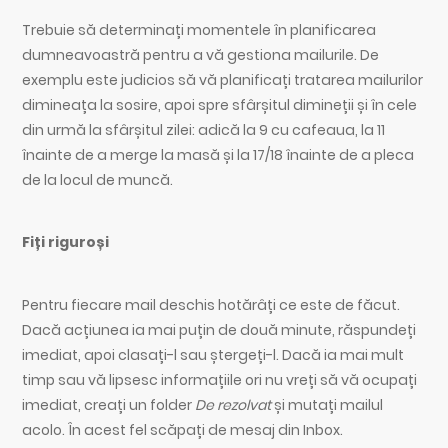
Trebuie să determinați momentele în planificarea
dumneavoastră pentru a vă gestiona mailurile. De
exemplu este judicios să vă planificați tratarea mailurilor
dimineața la sosire, apoi spre sfârșitul dimineții și în cele
din urmă la sfârșitul zilei: adică la 9 cu cafeaua, la 11
înainte de a merge la masă și la 17/18 înainte de a pleca
de la locul de muncă.
Fiți riguroși
Pentru fiecare mail deschis hotărâți ce este de făcut.
Dacă acțiunea ia mai puțin de două minute, răspundeți
imediat, apoi clasați-l sau ștergeți-l. Dacă ia mai mult
timp sau vă lipsesc informațiile ori nu vreți să vă ocupați
imediat, creați un folder
De rezolvat
și mutați mailul
acolo. În acest fel scăpați de mesaj din Inbox.