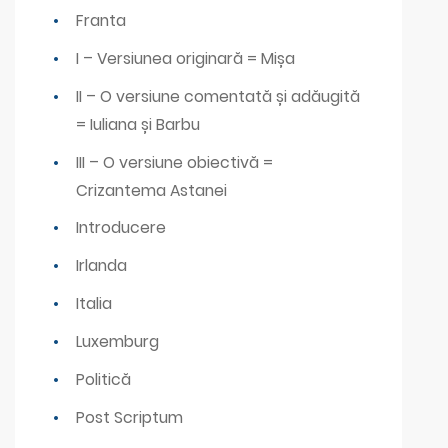
Franta
I – Versiunea originară = Mișa
II – O versiune comentată și adăugită
= Iuliana și Barbu
III – O versiune obiectivă =
Crizantema Astanei
Introducere
Irlanda
Italia
Luxemburg
Politică
Post Scriptum