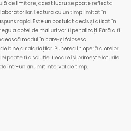
ă de limitare, acest lucru se poate reflecta
olaboratorilor. Lectura cu un timp limitat în
ăspuns rapid. Este un postulat decis și afișat în
gula cotei de mailuri vor fi penalizați. Fără a fi
gândească modul în care-și folosesc
 bine a salariaților. Punerea în operă a orelor
 poate fi o soluție, fiecare își primește loturile
nde într-un anumit interval de timp.