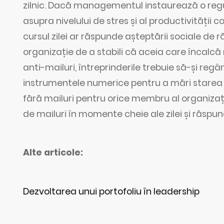
zilnic. Dacă managementul instaurează o regul
asupra nivelului de stres și al productivității c
cursul zilei ar răspunde așteptării sociale de r
organizație de a stabili că aceia care încalcă re
anti-mailuri, întreprinderile trebuie să-și re
instrumentele numerice pentru a mări starea de
fără mailuri pentru orice membru al organizației
de mailuri în momente cheie ale zilei și răspu
Alte articole:
Dezvoltarea unui portofoliu în leadership