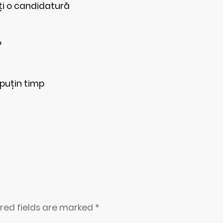
ți o candidatură
?
 puțin timp
ired fields are marked
*