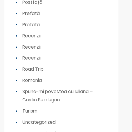
Postfață
Prefață
Prefață
Recenzii
Recenzii
Recenzii
Road Trip
Romania
Spune-mi povestea cu Iuliana –
Costin Buzdugan
Turism
Uncategorized