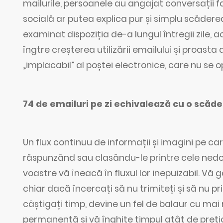
mailurile, persoanele au angajat conversații fa
socială ar putea explica pur și simplu scăderea 
examinat dispoziția de-a lungul întregii zile,
îngtre creșterea utilizării emailului și proasta
„implacabil” al poștei electronice, care nu se 
74 de emailuri pe zi echivalează cu o scăder
Un flux continuu de informații și imagini pe c
răspunzând sau clasându-le printre cele nedor
voastre vă îneacă în fluxul lor inepuizabil. Vă gâ
chiar dacă încercați să nu trimiteți și să nu pr
câștigați timp, devine un fel de balaur cu mai
permanență și vă înghite timpul atât de preți