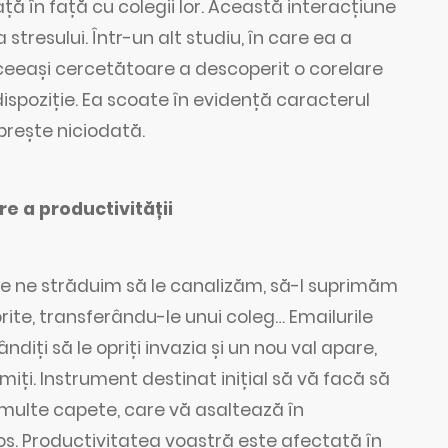
ță în față cu colegii lor. Această interacțiune
stresului. Într-un alt studiu, în care ea a
 aceeași cercetătoare a descoperit o corelare
 dispoziție. Ea scoate în evidență caracterul
oprește niciodată.
e a productivității
are ne străduim să le canalizăm, să-l suprimăm
ite, transferându-le unui coleg… Emailurile
ndiți să le opriți invazia și un nou val apare,
imiți. Instrument destinat inițial să vă facă să
 multe capete, care vă asaltează în
os. Productivitatea voastră este afectată în