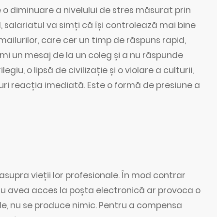
ie o diminuare a nivelului de stres măsurat prin
 salariatul va simți că își controlează mai bine
ailurilor, care cer un timp de răspuns rapid,
rimi un mesaj de la un coleg și a nu răspunde
, o lipsă de civilizație și o violare a culturii,
iuri reacția imediată. Este o formă de presiune a
asupra vieții lor profesionale. În mod contrar
a nu avea acces la poșta electronică ar provoca o
zile, nu se produce nimic. Pentru a compensa