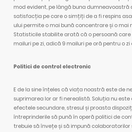
mod evident, pe lângă buna dumneavoastră dispo
satisfacția pe care o simțiți de a fi respins asa
ului permite o mai bună concentrare și o mai m
Statisticile stabilite arată că o persoană car
mailuri pe zi, adică 9 mailuri pe oră pentru o zi
Politici de control electronic
E de la sine înțeles că viața noastră este de n
suprimarea lor ar fi nerealistă. Soluția nu este
efectele secundare, stresul și proasta dispozi
întreprinderile să pună în operă politici de co
trebuie să învețe și să impună colaboratorilor