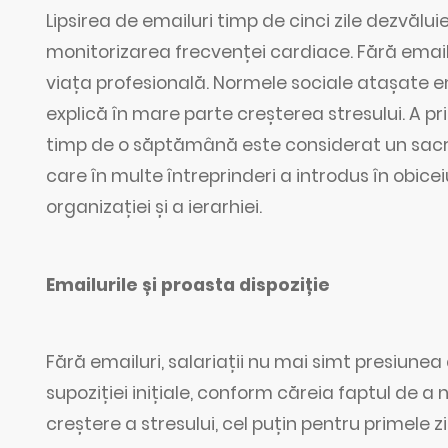
Lipsirea de emailuri timp de cinci zile dezvălu
monitorizarea frecvenței cardiace. Fără email,
viața profesională. Normele sociale atașate em
explică în mare parte creșterea stresului. A p
timp de o săptămână este considerat un sacrilegiu
care în multe întreprinderi a introdus în obice
organizației și a ierarhiei.
Emailurile și proasta dispoziție
Fără emailuri, salariații nu mai simt presiunea 
supoziției inițiale, conform căreia faptul de 
creștere a stresului, cel puțin pentru primele 