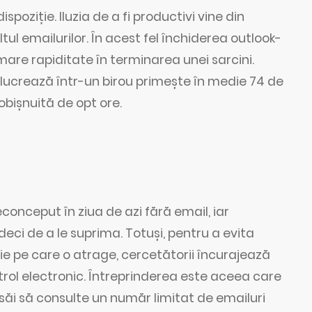
ziție. Iluzia de a fi productivi vine din
ltul emailurilor. În acest fel închiderea outlook-
are rapiditate în terminarea unei sarcini.
e lucrează într-un birou primește în medie 74 de
 obișnuită de opt ore.
econceput în ziua de azi fără email, iar
 deci de a le suprima. Totuși, pentru a evita
ție pe care o atrage, cercetătorii încurajează
ntrol electronic. Întreprinderea este aceea care
 săi să consulte un număr limitat de emailuri