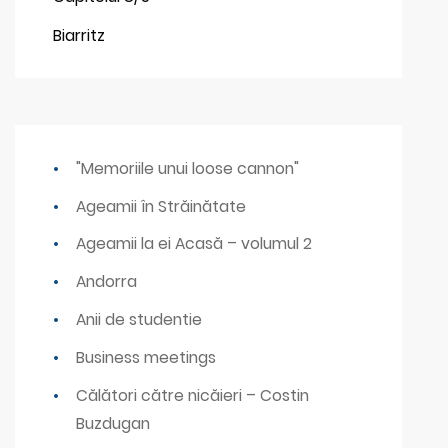
Biarritz
"Memoriile unui loose cannon"
Ageamii în Străinătate
Ageamii la ei Acasă – volumul 2
Andorra
Anii de studentie
Business meetings
Călători către nicăieri – Costin
Buzdugan