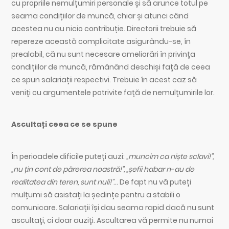
cu propriile nemulțumiri personale și să arunce totul pe
seama condițiilor de muncă, chiar și atunci când
acestea nu au nicio contribuție. Directorii trebuie să
repereze această complicitate asigurându-se, în
prealabil, că nu sunt necesare ameliorări în privința
condițiilor de muncă, rămânând deschiși față de ceea
ce spun salariații respectivi. Trebuie în acest caz să
veniți cu argumentele potrivite față de nemulțumirile lor.
Ascultați ceea ce se spune
În perioadele dificile puteți auzi:
„muncim ca niște sclavi!”,
„nu țin cont de părerea noastră!”, „șefii habar n-au de
realitatea din teren, sunt nuli!”
… De fapt nu vă puteți
mulțumi să asistați la ședințe pentru a stabili o
comunicare. Salariații își dau seama rapid dacă nu sunt
ascultați, ci doar auziți. Ascultarea vă permite nu numai