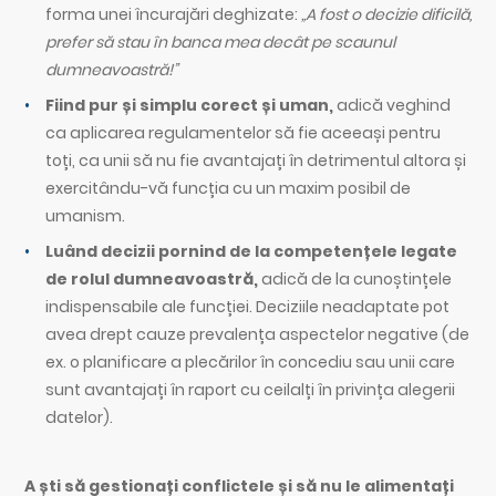
forma unei încurajări deghizate:
„A fost o decizie dificilă,
prefer să stau în banca mea decât pe scaunul
dumneavoastră!”
Fiind pur și simplu corect și uman,
adică veghind
ca aplicarea regulamentelor să fie aceeași pentru
toți, ca unii să nu fie avantajați în detrimentul altora și
exercitându-vă funcția cu un maxim posibil de
umanism.
Luând decizii pornind de la competențele legate
de rolul dumneavoastră,
adică de la cunoștințele
indispensabile ale funcției. Deciziile neadaptate pot
avea drept cauze prevalența aspectelor negative (de
ex. o planificare a plecărilor în concediu sau unii care
sunt avantajați în raport cu ceilalți în privința alegerii
datelor).
A ști să gestionați conflictele și să nu le alimentați