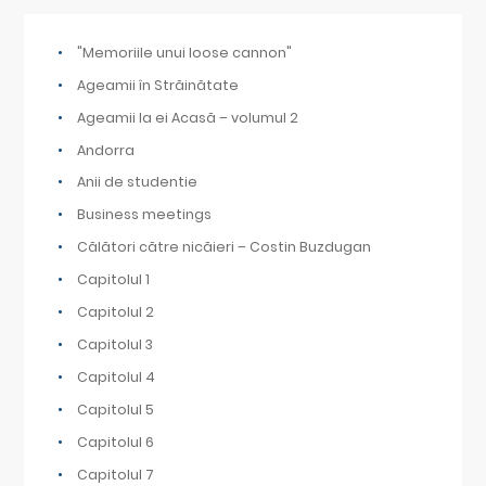
"Memoriile unui loose cannon"
Ageamii în Străinătate
Ageamii la ei Acasă – volumul 2
Andorra
Anii de studentie
Business meetings
Călători către nicăieri – Costin Buzdugan
Capitolul 1
Capitolul 2
Capitolul 3
Capitolul 4
Capitolul 5
Capitolul 6
Capitolul 7