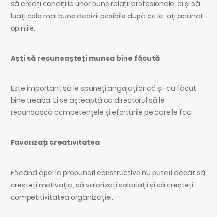
să creați condițiile unor bune relații profesionale, ci și să
luați cele mai bune decizii posibile după ce le-ați adunat
opiniile.
Aști să recunoașteți munca bine făcută
Este important să le spuneți angajaților că și-au făcut
bine treaba. Ei se așteaptă ca directorul să le
recunoască competențele și eforturile pe care le fac.
Favorizați creativitatea
Făcând apel la propuneri constructive nu puteți decât să
creșteți motivația, să valorizați salariații și să creșteți
competitivitatea organizației.