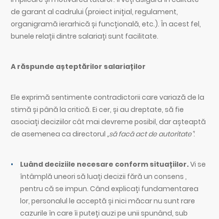
de garant al cadrului (proiect inițial, regulament,
organigramă ierarhică și funcțională, etc.). În acest fel,
bunele relații dintre salariați sunt facilitate.
A răspunde așteptărilor salariaților
Ele exprimă sentimente contradictorii care variază de la
stimă și până la critică. Ei cer, și au dreptate, să fie
asociați deciziilor cât mai devreme posibil, dar așteaptă
de asemenea ca directorul
„să facă act de autoritate”
:
Luând deciziile necesare conform situațiilor.
Vi se
întâmplă uneori să luați decizii fără un consens ,
pentru că se impun. Când explicați fundamentarea
lor, personalul le acceptă și nici măcar nu sunt rare
cazurile în care îi puteți auzi pe unii spunând, sub