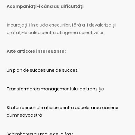
Acompaniați-i când au dificultăți
Încurajați-i în ciuda eșecurilor, fără a-i devaloriza și
arătați-le calea pentru atingerea obiectivelor.
Alte articole interesante:
Un plan de succesiune de succes
Transformarea managementului de tranziție
Sfaturi personale atipice pentru accelerarea carierei
dumneavoastră
Schimbarea nu mai e ce-a fost…