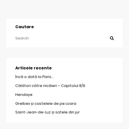
Cautare
Articole recente
Încă o dată la Paris…
Călători către nicăieri – Capitolul 8/6
Hendaye
Grelbex și castelele de pe Loara
Saint-Jean-de-Luz și satele din jur