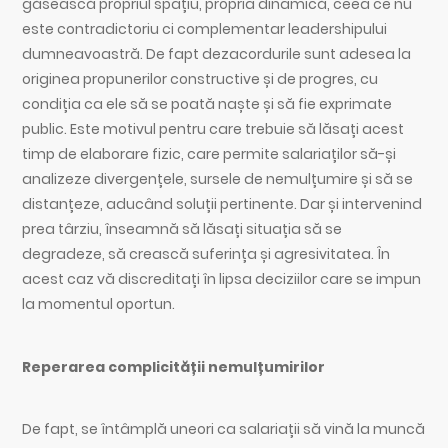
găsească propriul spațiu, propria dinamică, ceea ce nu
este contradictoriu ci complementar leadershipului
dumneavoastră. De fapt dezacordurile sunt adesea la
originea propunerilor constructive și de progres, cu
condiția ca ele să se poată naște și să fie exprimate
public. Este motivul pentru care trebuie să lăsați acest
timp de elaborare fizic, care permite salariaților să-și
analizeze divergențele, sursele de nemulțumire și să se
distanțeze, aducând soluții pertinente. Dar și intervenind
prea târziu, înseamnă să lăsați situația să se
degradeze, să crească suferința și agresivitatea. În
acest caz vă discreditați în lipsa deciziilor care se impun
la momentul oportun.
Reperarea complicității nemulțumirilor
De fapt, se întâmplă uneori ca salariații să vină la muncă