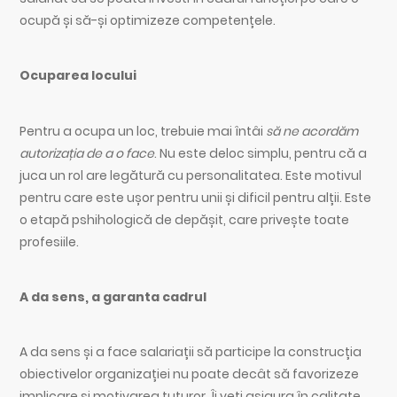
ocupă și să-și optimizeze competențele.
Ocuparea locului
Pentru a ocupa un loc, trebuie mai întâi
să ne acordăm
autorizația de a o face
. Nu este deloc simplu, pentru că a
juca un rol are legătură cu personalitatea. Este motivul
pentru care este ușor pentru unii și dificil pentru alții. Este
o etapă pshihologică de depășit, care privește toate
profesiile.
A da sens, a garanta cadrul
A da sens și a face salariații să participe la construcția
obiectivelor organizației nu poate decât să favorizeze
implicare și motivarea tuturor. Îi veți asigura în calitate