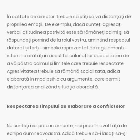
În calitate de directori trebuie să știți să vă distanțați de
propriilea emoții. De exemplu, dacă sunteți agresați
verbal, atitudinea potrivită este să rămâneți calmi și să
răspundeți pornind de la rolul vostru, amintind respectul
datorat și terțul simbolic reprezentat de regulamentul
intern. Le arătați în acest fel salariaților capacitatea de
a vă păstra calmul și limitele care trebuie respectate.
Agresivitatea trebuie să rămână socializată, adică
elaborată în mod psihic cu argumente, care permit
distanțarea analizând situația abordată.
Respectarea timpului de elaborare a conflictelor
Nu sunteți nici prea în amonte, nici prea în aval față de
echipa dumneavoastră. Adică trebuie să-i lăsați să-și