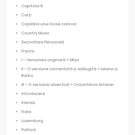
Capitolul 8
Carți
Copilăria unui loose cannon
Country Music
Dezvoltare Personală
Franta
I – Versiunea originară = Mișa
II – O versiune comentată și adăugită = Iuliana și
Barbu
III – O versiune obiectivă = Crizantema Astanei
Introducere
Irlanda
Italia
Luxemburg
Politică