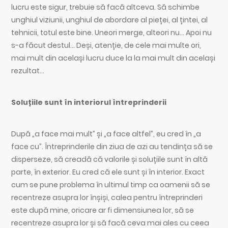
lucru este sigur, trebuie să facă altceva. Să schimbe
unghiul viziunii, unghiul de abordare al pieței, al țintei, al
tehnicii, totul este bine. Uneori merge, alteori nu… Apoi nu
s-a făcut destul… Deși, atenție, de cele mai multe ori,
mai mult din același lucru duce la la mai mult din același
rezultat…
Soluțiile sunt în interiorul întreprinderii
După „a face mai mult” și „a face altfel”, eu cred în „a
face cu”. Întreprinderile din ziua de azi au tendința să se
disperseze, să creadă că valorile și soluțiile sunt în altă
parte, în exterior. Eu cred că ele sunt și în interior. Exact
cum se pune problema în ultimul timp ca oamenii să se
recentreze asupra lor înșiși, calea pentru întreprinderi
este după mine, oricare ar fi dimensiunea lor, să se
recentreze asupra lor și să facă ceva mai ales cu ceea