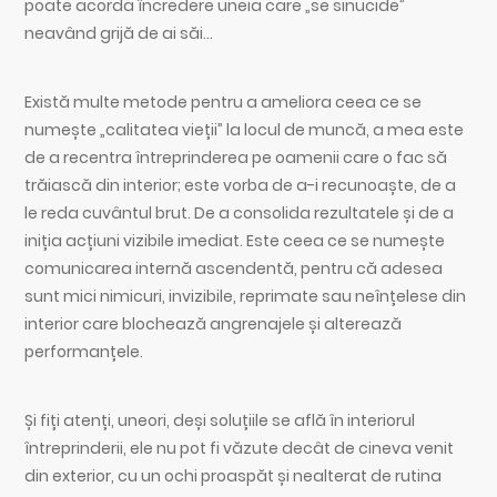
poate acorda încredere uneia care „se sinucide”
neavând grijă de ai săi…
Există multe metode pentru a ameliora ceea ce se
numește „calitatea vieții” la locul de muncă, a mea este
de a recentra întreprinderea pe oamenii care o fac să
trăiască din interior; este vorba de a-i recunoaște, de a
le reda cuvântul brut. De a consolida rezultatele și de a
iniția acțiuni vizibile imediat. Este ceea ce se numește
comunicarea internă ascendentă, pentru că adesea
sunt mici nimicuri, invizibile, reprimate sau neînțelese din
interior care blochează angrenajele și alterează
performanțele.
Și fiți atenți, uneori, deși soluțiile se află în interiorul
întreprinderii, ele nu pot fi văzute decât de cineva venit
din exterior, cu un ochi proaspăt și nealterat de rutina