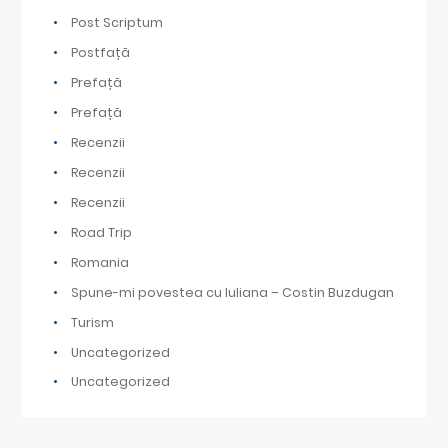
Post Scriptum
Postfață
Prefață
Prefață
Recenzii
Recenzii
Recenzii
Road Trip
Romania
Spune-mi povestea cu Iuliana – Costin Buzdugan
Turism
Uncategorized
Uncategorized