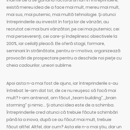
există mereu idea de a face mai mult, mereu mai mult,
mai sus, mai puternic, mai multă tehnologie. Și atunci
întreprinderile au investit în forța lor de vânzări, au
recrutat cei mai buni vânzători, pe cei mai puternici, cei
mai perseverenți, cei care-și îndeplinesc obiectivele la
200%, iar ceilalți pleacă. Ele oferă stagii, formare,
seminarii în străinătate, pentru a-i motiva, organizează
provocări de prospectare pentru a deschide noi piețe cu
cheia cadourilor, uneori sublime.
Apoi asta n-a mai fost de ajuns, iar întreprinderile s-au
întrebat: le-am dat tot, de ce nu reușesc să facă mai
mult? I-am antrenat, am făcut „team building”, „brain
storming” și nimic… Și atunci idea este de a schimba.
Întreprinderile cred atunci că trebuie făcute schimbări
până la a inova, după ce au făcut mai mult, trebuie
făcut altfel. Altfel, dar cum? Asta ele n-o mai știu, dar un