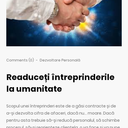
Comments (0)
-
Dezvoltare Personală
Readuceți întreprinderile
la umanitate
Scopul unei întreprinderi este de a găsi contracte și de
a-și dezvolta cifra de afaceri, dacă nu… moare. Dacă
pentru asta trebuie să-și reducă personalul, să schimbe
procesul, să-și reorienteze clientela, o va face și va pune