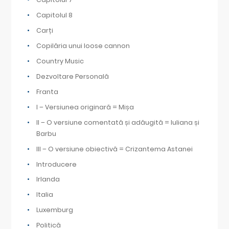
Capitolul 8
Carți
Copilăria unui loose cannon
Country Music
Dezvoltare Personală
Franta
I – Versiunea originară = Mișa
II – O versiune comentată și adăugită = Iuliana și
Barbu
III – O versiune obiectivă = Crizantema Astanei
Introducere
Irlanda
Italia
Luxemburg
Politică