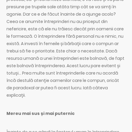
presiune pe trupele sale atâta timp cât se va simți în
agonie. Dar ce e de făcut înainte de a ajunge acolo?
Ceea ce anumite întreprinderi nu au priceput din
nefericire, este că ele nu trăiesc decât prin oamenii care
le formează. O întreprindere fără personal nu e nimic, nu
există. A investi în femeile și bărbații care o compun ar
trebui să fie o prioritate. Este chiar o necesitate. Dacă
resursa umană a unei întreprinderi este bolnavă, de fapt
este bolnavă întreprinderea. Acest lucru pare evitent și
totuși… Prea multe sunt întreprinderile care nu acordă
încă destulă atenție oamenilor care le compun, oricât
de paradoxal ar putea fi acest lucru. Iată câteva
explicații.
Mereu mai sus și mai puternic
Înainte de a se gândi la factorul uman în întreprindere,