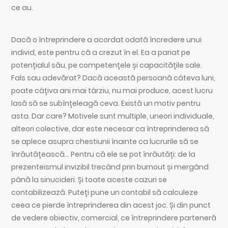
ce au.
Dacă o întreprindere a acordat odată încredere unui
individ, este pentru că a crezut în el. Ea a pariat pe
potențialul său, pe competențele și capacitățile sale.
Fals sau adevărat? Dacă această persoană câteva luni,
poate câțiva ani mai târziu, nu mai produce, acest lucru
lasă să se subînțeleagă ceva. Există un motiv pentru
asta. Dar care? Motivele sunt multiple, uneori individuale,
alteori colective, dar este necesar ca întreprinderea să
se aplece asupra chestiunii înainte ca lucrurile să se
înrăutățească… Pentru că ele se pot înrăutăți: de la
prezenteismul invizibil trecând prin burnout și mergând
până la sinucideri. Și toate aceste cazuri se
contabilizează. Puteți pune un contabil să calculeze
ceea ce pierde întreprinderea din acest joc. Și din punct
de vedere obiectiv, comercial, ce întreprindere parteneră