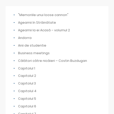
"Memoriile unui loose cannon"
Ageamii în Străinătate
Ageamii la ei Acasă – volumul 2
Andorra
Anii de studentie
Business meetings
Călători către nicăieri – Costin Buzdugan
Capitolul 1
Capitolul 2
Capitolul 3
Capitolul 4
Capitolul 5
Capitolul 6
Capitolul 7