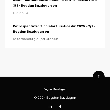
Memoriile unui loose cannon – retrospectivă 2025
on
3/3 - Bogdan Buzdugan
Furuncule
Retrospectiva articolelor turistice din 2025 – 2/2 -
on
Bogdan Buzdugan
La Strasbourg după Crăciun
© 2024 Bogdan Buzdugan