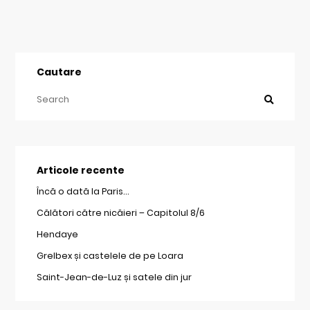
Cautare
Articole recente
Încă o dată la Paris…
Călători către nicăieri – Capitolul 8/6
Hendaye
Grelbex și castelele de pe Loara
Saint-Jean-de-Luz și satele din jur