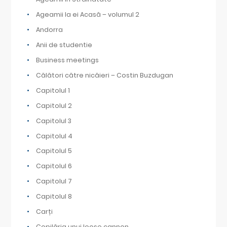
Ageamii la ei Acasă – volumul 2
Andorra
Anii de studentie
Business meetings
Călători către nicăieri – Costin Buzdugan
Capitolul 1
Capitolul 2
Capitolul 3
Capitolul 4
Capitolul 5
Capitolul 6
Capitolul 7
Capitolul 8
Carți
Copilăria unui loose cannon