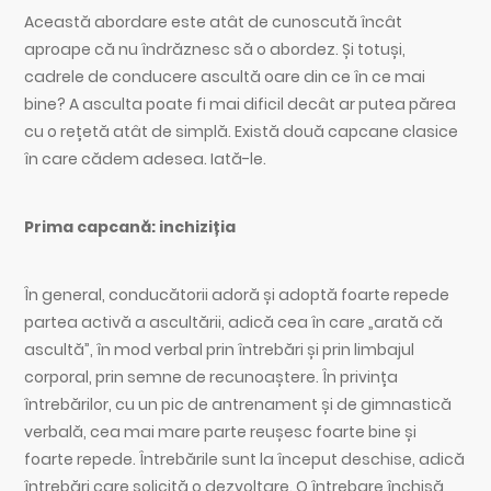
Această abordare este atât de cunoscută încât
aproape că nu îndrăznesc să o abordez. Și totuși,
cadrele de conducere ascultă oare din ce în ce mai
bine? A asculta poate fi mai dificil decât ar putea părea
cu o rețetă atât de simplă. Există două capcane clasice
în care cădem adesea. Iată-le.
Prima capcană: inchiziția
În general, conducătorii adoră și adoptă foarte repede
partea activă a ascultării, adică cea în care „arată că
ascultă”, în mod verbal prin întrebări și prin limbajul
corporal, prin semne de recunoaștere. În privința
întrebărilor, cu un pic de antrenament și de gimnastică
verbală, cea mai mare parte reușesc foarte bine și
foarte repede. Întrebările sunt la început deschise, adică
întrebări care solicită o dezvoltare. O întrebare închisă,