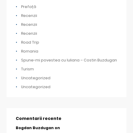
Prefață
Recenzii
Recenzii
Recenzii
Road Trip
Romania
Spune-mi povestea cu Iuliana – Costin Buzdugan
Turism
Uncategorized
Uncategorized
Comentarii recente
Bogdan Buzdugan
on