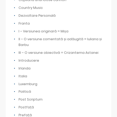
Country Music
Dezvoltare Personală
Franta
I – Versiunea originară = Mișa
II – O versiune comentată și adăugită = Iuliana și
Barbu
III – O versiune obiectivă = Crizantema Astanei
Introducere
Irlanda
Italia
Luxemburg
Politică
Post Scriptum
Postfață
Prefață