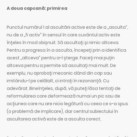
A doua capcană: primirea
Punctul numărul 1 al ascultării active este de a „asculta”,
nu de a „fi activ” în sensul în care cuvântul activ este
înțeles în mod obișnuit. Să ascultați și nimic altceva.
Pentru a progresa în a asculta, începeți prin a identifica
acest „altceva” pentru a-l șterge. Faceți mai puțin
altceva pentru a permite să ascultați mai mult. De
exemplu, nu aprobați mecanic dând din cap sau
imitându-l pe celălalt, ci intrați în rezonanță. Cu
adevărat. Bineînțeles, după, vă puteți lăsa tentați de
reformularea care deformează numai un pic sau de
acțiunea care nu are nicio legătură cu ceea ce s-a spus
(o problemă de implicare), dar centrul subiectului în
ascultarea activă este de a asculta corect.