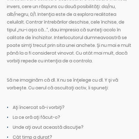
invers, cere un răspuns cu două posibilități: da/nu,
alb/negru, 0/1. Intenția este de a explora realitatea
celuilalt. Contrar întrebărilor deschise, cele închise, de
tipul „nu-i așa că…”, dau impresia că sunteți acolo în
calitate de închizitor. Interlocutorul dumneavoastră se
poate simți trecut prin sita unei anchete. Și nu mai e mult
până la a fi considerat vinovat. Cu atât mai mult, dacă
vorbiți repede cu intenția de a controla.
Să ne imaginăm că dl. X nu se înțelege cu dl. Y și vă
vorbește. Cu aerul că ascultați activ, îi spuneți:
Ați încercat să-i vorbiți?
La ce oră ați făcut-o?
Unde ați avut această discuție?
Cât timp a durat?