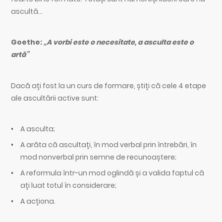
ascultă…
Goethe:
„A vorbi este o necesitate, a asculta este o
artă”
Dacă ați fost la un curs de formare, știți că cele 4 etape
ale ascultării active sunt:
A asculta;
A arăta că ascultați, în mod verbal prin întrebări, în
mod nonverbal prin semne de recunoaștere;
A reformula într-un mod oglindă și a valida faptul că
ați luat totul în considerare;
A acționa.