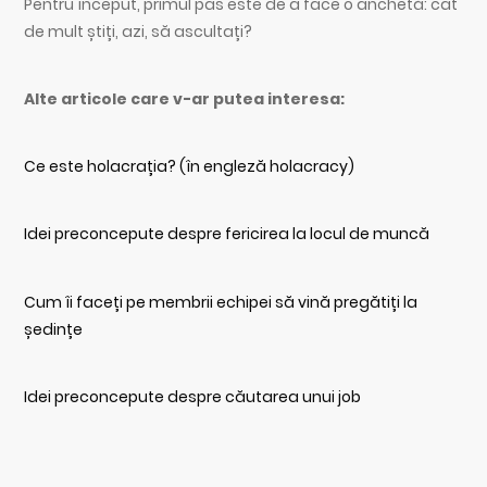
Pentru început, primul pas este de a face o anchetă: cât
de mult știți, azi, să ascultați?
Alte articole care v-ar putea interesa:
Ce este holacrația? (în engleză holacracy)
Idei preconcepute despre fericirea la locul de muncă
Cum îi faceți pe membrii echipei să vină pregătiți la
ședințe
Idei preconcepute despre căutarea unui job