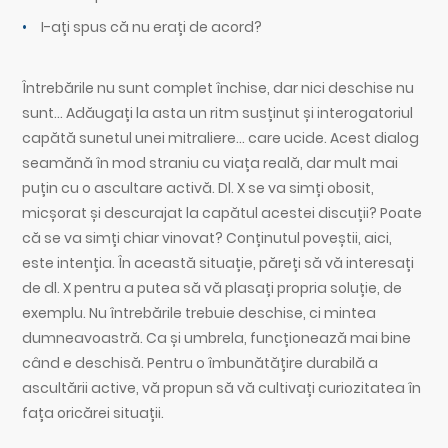
I-ați spus că nu erați de acord?
Întrebările nu sunt complet închise, dar nici deschise nu
sunt… Adăugați la asta un ritm susținut și interogatoriul
capătă sunetul unei mitraliere… care ucide. Acest dialog
seamănă în mod straniu cu viața reală, dar mult mai
puțin cu o ascultare activă. Dl. X se va simți obosit,
micșorat și descurajat la capătul acestei discuții? Poate
că se va simți chiar vinovat? Conținutul poveștii, aici,
este intenția. În această situație, păreți să vă interesați
de dl. X pentru a putea să vă plasați propria soluție, de
exemplu. Nu întrebările trebuie deschise, ci mintea
dumneavoastră. Ca și umbrela, funcționează mai bine
când e deschisă. Pentru o îmbunătățire durabilă a
ascultării active, vă propun să vă cultivați curiozitatea în
fața oricărei situații.