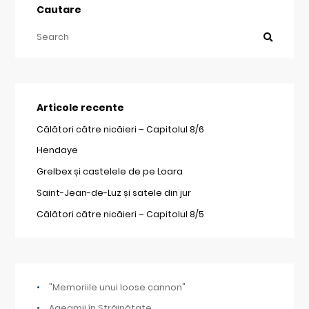
Cautare
Articole recente
Călători către nicăieri – Capitolul 8/6
Hendaye
Grelbex și castelele de pe Loara
Saint-Jean-de-Luz și satele din jur
Călători către nicăieri – Capitolul 8/5
"Memoriile unui loose cannon"
Ageamii în Străinătate