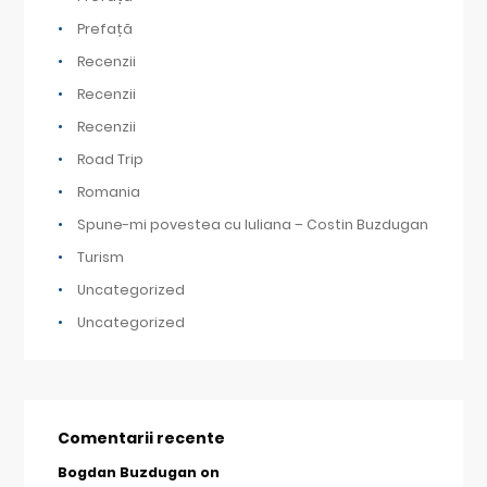
Prefață
Recenzii
Recenzii
Recenzii
Road Trip
Romania
Spune-mi povestea cu Iuliana – Costin Buzdugan
Turism
Uncategorized
Uncategorized
Comentarii recente
Bogdan Buzdugan
on