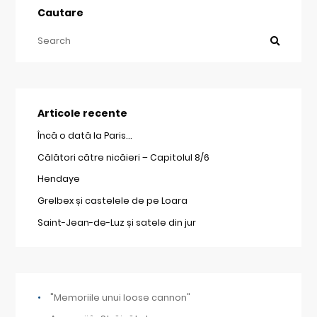
Cautare
Articole recente
Încă o dată la Paris…
Călători către nicăieri – Capitolul 8/6
Hendaye
Grelbex și castelele de pe Loara
Saint-Jean-de-Luz și satele din jur
"Memoriile unui loose cannon"