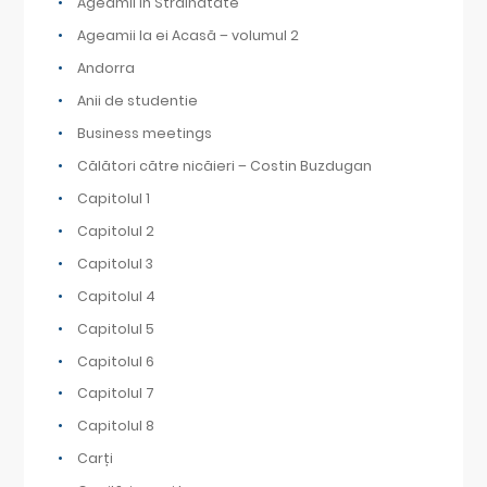
Ageamii în Străinătate
Ageamii la ei Acasă – volumul 2
Andorra
Anii de studentie
Business meetings
Călători către nicăieri – Costin Buzdugan
Capitolul 1
Capitolul 2
Capitolul 3
Capitolul 4
Capitolul 5
Capitolul 6
Capitolul 7
Capitolul 8
Carți