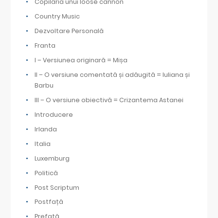
Copilăria unui loose cannon
Country Music
Dezvoltare Personală
Franta
I – Versiunea originară = Mișa
II – O versiune comentată și adăugită = Iuliana și
Barbu
III – O versiune obiectivă = Crizantema Astanei
Introducere
Irlanda
Italia
Luxemburg
Politică
Post Scriptum
Postfață
Prefață