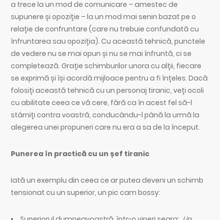
a trece la un mod de comunicare – amestec de
supunere și opoziție – la un mod mai senin bazat pe o
relație de confruntare (care nu trebuie confundată cu
înfruntarea sau opoziția). Cu această tehnică, punctele
de vedere nu se mai opun și nu se mai înfruntă, ci se
completează. Grație schimburilor unora cu alții, fiecare
se exprimă și își acordă mijloace pentru a fi înțeles. Dacă
folosiți această tehnică cu un personaj tiranic, veți ocoli
cu abilitate ceea ce vă cere, fără ca în acest fel să-l
stârniți contra voastră, conducându-l până la urmă la
alegerea unei propuneri care nu era a sa de la început.
Punerea în practică cu un șef tiranic
Iată un exemplu din ceea ce ar putea deveni un schimb
tensionat cu un superior, un pic cam bossy:
Superiorul dumneavoastră, într-o vineri seara:
„Un