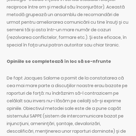
reciproce între om și mediul său înconjurător). Această
metodă grupează un ansamblu de recomandări de
urmat pentru ameliorarea comunicării cu tine însuți și cu
semenii tăi și asta într-un mare număr de cazuri
(rezolvarea conflictelor, formare etc.). Și este eficace, în
special în fața unui patron autoritar sau chiar tiranic.
Opiniile se completează în loc să se-nfrunte
De fapt Jacques Salome a pornit de la constatarea că
cea mai mare parte a discuțiilor noastre erau bazate pe
raporturi de forță: nu îndrăznim să-l contrazicem pe
celălalt sau invers nu-i lăsăm pe ceilalți să-și exprime
opiniile. Obiectivul metodei sale este de a pune capăt
sistemului SAPPE (sistem de intercomunicare bazat pe
injuncțiuni, amenințări, șantaje, devalorizări,
descalificări, menținerea unor raporturi dominate) și de