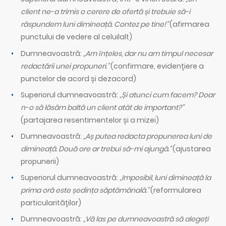
client ne-a trimis o cerere de ofertă și trebuie să-i
răspundem luni dimineață. Contez pe tine!”
(afirmarea
punctului de vedere al celuilalt)
Dumneavoastră:
„Am înțeles, dar nu am timpul necesar
redactării unei propuneri.”
(confirmare, evidențiere a
punctelor de acord și dezacord)
Superiorul dumneavoastră:
„Și atunci cum facem? Doar
n-o să lăsăm baltă un client atât de important?”
(partajarea resentimentelor și a mizei)
Dumneavoastră:
„Aș putea redacta propunerea luni de
dimineață. Două ore ar trebui să-mi ajungă.”
(ajustarea
propunerii)
Superiorul dumneavoastră:
„Imposibil, luni dimineață la
prima oră este ședința săptămânală.”
(reformularea
particularităților)
Dumneavoastră:
„Vă las pe dumneavoastră să alegeți