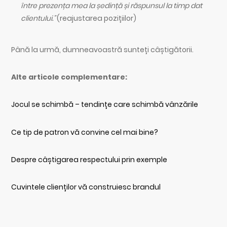
între prezența mea la ședință și răspunsul la timp dat
clientului.”
(reajustarea pozițiilor)
Până la urmă, dumneavoastră sunteți câștigătorii.
Alte articole complementare:
Jocul se schimbă – tendințe care schimbă vânzările
Ce tip de patron vă convine cel mai bine?
Despre câștigarea respectului prin exemple
Cuvintele clienților vă construiesc brandul