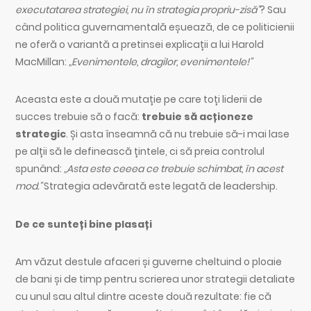
executatarea strategiei, nu în strategia propriu-zisă”
? Sau
când politica guvernamentală eșuează, de ce politicienii
ne oferă o variantă a pretinsei explicații a lui Harold
MacMillan:
„Evenimentele, dragilor, evenimentele!”
Aceasta este a două mutație pe care toți liderii de
succes trebuie să o facă:
trebuie să acționeze
strategic
. Și asta înseamnă că nu trebuie să-i mai lase
pe alții să le definească țintele, ci să preia controlul
spunând:
„Asta este ceeea ce trebuie schimbat, în acest
mod.”
Strategia adevărată este legată de leadership.
De ce sunteți bine plasați
Am văzut destule afaceri și guverne cheltuind o ploaie
de bani și de timp pentru scrierea unor strategii detaliate
cu unul sau altul dintre aceste două rezultate: fie că