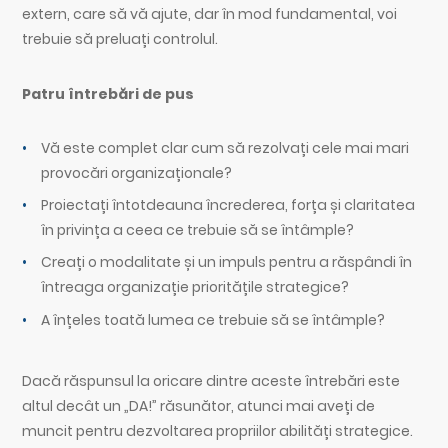
extern, care să vă ajute, dar în mod fundamental, voi
trebuie să preluați controlul.
Patru întrebări de pus
Vă este complet clar cum să rezolvați cele mai mari
provocări organizaționale?
Proiectați întotdeauna încrederea, forța și claritatea
în privința a ceea ce trebuie să se întâmple?
Creați o modalitate și un impuls pentru a răspândi în
întreaga organizație prioritățile strategice?
A înțeles toată lumea ce trebuie să se întâmple?
Dacă răspunsul la oricare dintre aceste întrebări este
altul decât un „DA!” răsunător, atunci mai aveți de
muncit pentru dezvoltarea propriilor abilități strategice.