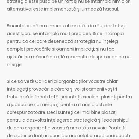
strategia este pusă pe un raft și nu se întâmplă nimic ori,
alternativa, este implementată și urmează haosul.
Bineînțeles, că nu e mereu chiar atât de rău, dar totuși
acest lucru se întâmplă mult prea des. Și se întâmplă
pentru că cei care desenează strategia nu înțeleg
complet provocările și oamenii implicați; și nu fac
ajustări pe măsură ce află mai multe despre ceea ce nu
merge.
Și ce să vezi! Ca lideri al organizațiilor voastre chiar
înțelegeți provocările cărora și voi și oamenii voștri
trebuie să le faceți față; și sunteți excelent plasați pentru
a judeca ce nu merge și pentru a face ajustările
corespunzătoare. Deci sunteți cel mai bine plasați
pentru a dezvolta înțelegerea strategică și leadershipul
de care organizația voastră are atâta nevoie. Poate fi
de ajutor să luați în considerare colaborarea unui coach