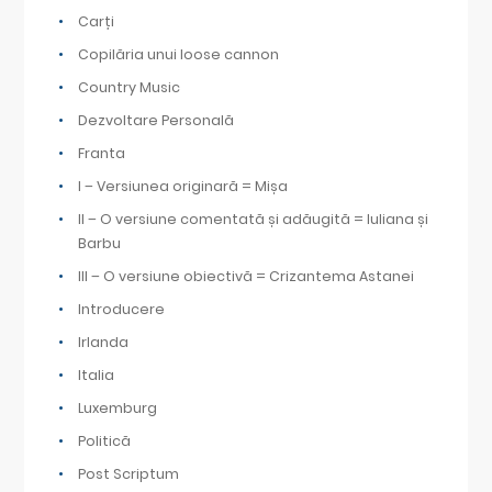
Carți
Copilăria unui loose cannon
Country Music
Dezvoltare Personală
Franta
I – Versiunea originară = Mișa
II – O versiune comentată și adăugită = Iuliana și
Barbu
III – O versiune obiectivă = Crizantema Astanei
Introducere
Irlanda
Italia
Luxemburg
Politică
Post Scriptum