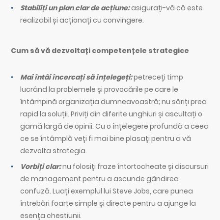
Stabiliți un plan clar de acțiune:
asigurați-vă că este
realizabil și acționați cu convingere.
Cum să vă dezvoltați competențele strategice
Mai întâi încercați să înțelegeți:
petreceți timp
lucrând la problemele și provocările pe care le
întâmpină organizația dumneavoastră; nu săriți prea
rapid la soluții. Priviți din diferite unghiuri și ascultați o
gamă largă de opinii. Cu o înțelegere profundă a ceea
ce se întâmplă veți fi mai bine plasați pentru a vă
dezvolta strategia.
Vorbiți clar:
nu folosiți fraze întortocheate și discursuri
de management pentru a ascunde gândirea
confuză. Luați exemplul lui Steve Jobs, care punea
întrebări foarte simple și directe pentru a ajunge la
esența chestiunii.