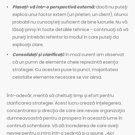
Plasați-vă într-o perspectivă externă:
dacă nu puteți
explica unui factor extern (un prieten, un client), atunci
probabil nu cunoașteți suficient de bine lucrurile. Nu vă
lăsați prinși în toate detaliile tehnice – continuați să vă
puneți întrebări referitor la modul în care puteți da
explicații clare.
Consolidați și clarificați:
în mod curent am observat
că un pumn de elemente cheie reprezintă esența
strategiei. Cu acestea puse la punct, majoritatea
celorlalte elemente necesare se vor alinia.
Într-adevăr, merită să cheltuiți timp și efort pentru
clarificarea strategiei. Acest lucru crează înțelegerea,
concentrarea și direcția de care are nevoie organizația
dumneavoastră pentru a prospera în această lume în
continuă schimbare. Vă dă încrederea de care aveți
nevoie pentru a intra într-o ședință și a spune,
„Aici