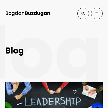
log
Blog