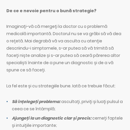
De ce e nevoie pentru o bună strategie?
Imaginați-vă că mergeți la doctor cu o problemă
medicală importantă. Doctorul nu se va grăbi să vă dea
o rețetă. Mai degrabă vă va asculta cu atenție
descriindu-i simptomele, s-ar putea să vă trimită să
faceți niște analize și s-ar putea să ceară părerea altor
specialiști înainte de a pune un diagnostic și de a vă
spune ce să faceți.
La fel este și cu strategiile bune. Iată ce trebuie făcut:
Să înțelegeți problema:
ascultați, priviți și luați pulsul a
ceea ce se întâmplă;
Ajungeți la un diagnostic clar și precis:
cerneți faptele
și intuițiile importante;