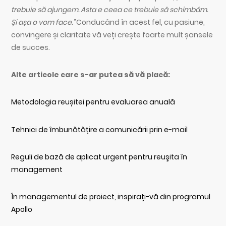
trebuie să ajungem. Asta e ceea ce trebuie să schimbăm.
Și așa o vom face.”
Conducând în acest fel, cu pasiune,
convingere și claritate vă veți crește foarte mult șansele
de succes.
Alte articole care s-ar putea să vă placă:
Metodologia reușitei pentru evaluarea anuală
Tehnici de îmbunătățire a comunicării prin e-mail
Reguli de bază de aplicat urgent pentru reuşita în
management
În managementul de proiect, inspirați-vă din programul
Apollo