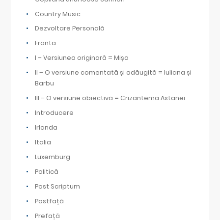
Country Music
Dezvoltare Personală
Franta
I – Versiunea originară = Mișa
II – O versiune comentată și adăugită = Iuliana și
Barbu
III – O versiune obiectivă = Crizantema Astanei
Introducere
Irlanda
Italia
Luxemburg
Politică
Post Scriptum
Postfață
Prefață