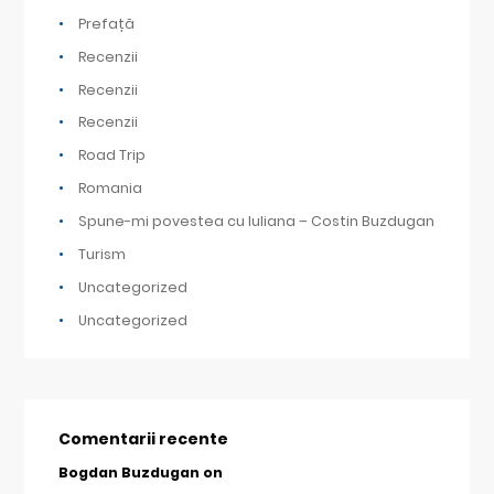
Prefață
Recenzii
Recenzii
Recenzii
Road Trip
Romania
Spune-mi povestea cu Iuliana – Costin Buzdugan
Turism
Uncategorized
Uncategorized
Comentarii recente
Bogdan Buzdugan
on