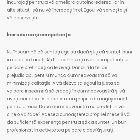
încurajați pentru a vă ameliora autoîncrederea, iar în
alte situații să nu vă încredeți în el. Egoul vă servește și
vă deservește.
Încrederea și competența
Nu înseamnă că sunteți egoiști dacă știți că sunteți buni
în ceea ce faceți. Ați fi, dacă nu ați avea competențele
pe care pretindeți că le aveți. Dar ar fi la fel de
prejudiciabil pentru munca dumneavoastră să vă
minimizați calitățile. A vă dezvolta egoul la justa sa
valoare înseamnă să credeți în dumneavoastră și să
aveți încredere în capacitatea proprie de angajament
pentru a reuși. Dacă dumneavoastră nu credeți în voi,
cine o va face? Adesea cunoașterea propriei meserii vă
dă suficientă experiență pentru a ști că sunteți un bun
profesionist în activitatea pe care o desfășurați.