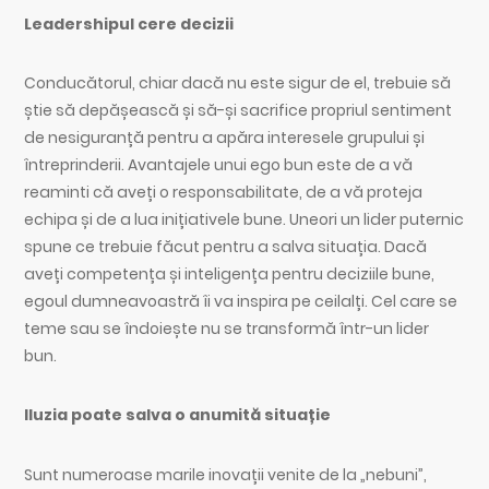
Leadershipul cere decizii
Conducătorul, chiar dacă nu este sigur de el, trebuie să
știe să depășească și să-și sacrifice propriul sentiment
de nesiguranță pentru a apăra interesele grupului și
întreprinderii. Avantajele unui ego bun este de a vă
reaminti că aveți o responsabilitate, de a vă proteja
echipa și de a lua inițiativele bune. Uneori un lider puternic
spune ce trebuie făcut pentru a salva situația. Dacă
aveți competența și inteligența pentru deciziile bune,
egoul dumneavoastră îi va inspira pe ceilalți. Cel care se
teme sau se îndoiește nu se transformă într-un lider
bun.
Iluzia poate salva o anumită situație
Sunt numeroase marile inovații venite de la „nebuni”,