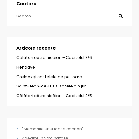
Cautare
Articole recente
Călători către nicăieri – Capitolul 8/6
Hendaye
Grelbex și castelele de pe Loara
Saint-Jean-de-Luz și satele din jur
Călători către nicăieri – Capitolul 8/5
"Memoriile unui loose cannon"
Ageamii în Străinătate