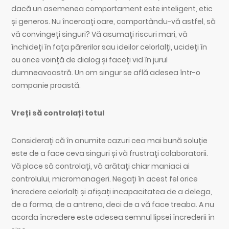
dacă un asemenea comportament este inteligent, etic
și generos. Nu încercați oare, comportându-vă astfel, să
vă convingeți singuri? Vă asumați riscuri mari, vă
închideți în fața părerilor sau ideilor celorlalți, ucideți în
ou orice voință de dialog și faceți vid în jurul
dumneavoastră. Un om singur se află adesea într-o
companie proastă.
Vreți să controlați totul
Considerați că în anumite cazuri cea mai bună soluție
este de a face ceva singuri și vă frustrați colaboratorii.
Vă place să controlați, vă arătați chiar maniaci ai
controlului, micromanageri. Negați în acest fel orice
încredere celorlalți și afișați incapacitatea de a delega,
de a forma, de a antrena, deci de a vă face treaba. A nu
acorda încredere este adesea semnul lipsei încrederii în