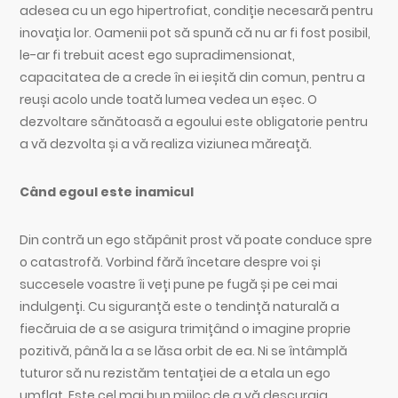
adesea cu un ego hipertrofiat, condiție necesară pentru
inovația lor. Oamenii pot să spună că nu ar fi fost posibil,
le-ar fi trebuit acest ego supradimensionat,
capacitatea de a crede în ei ieșită din comun, pentru a
reuși acolo unde toată lumea vedea un eșec. O
dezvoltare sănătoasă a egoului este obligatorie pentru
a vă dezvolta și a vă realiza viziunea măreață.
Când egoul este inamicul
Din contră un ego stăpânit prost vă poate conduce spre
o catastrofă. Vorbind fără încetare despre voi și
succesele voastre îi veți pune pe fugă și pe cei mai
indulgenți. Cu siguranță este o tendință naturală a
fiecăruia de a se asigura trimițând o imagine proprie
pozitivă, până la a se lăsa orbit de ea. Ni se întâmplă
tuturor să nu rezistăm tentației de a etala un ego
umflat. Este cel mai bun mijloc de a vă descuraja