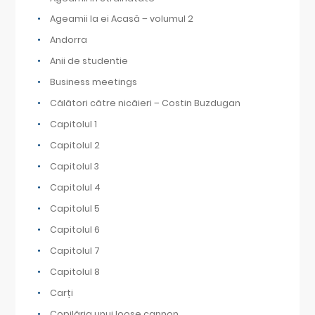
Ageamii la ei Acasă – volumul 2
Andorra
Anii de studentie
Business meetings
Călători către nicăieri – Costin Buzdugan
Capitolul 1
Capitolul 2
Capitolul 3
Capitolul 4
Capitolul 5
Capitolul 6
Capitolul 7
Capitolul 8
Carți
Copilăria unui loose cannon