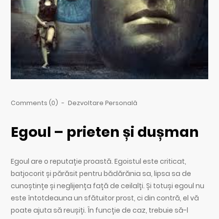
Comments (0)
-
Dezvoltare Personală
Egoul – prieten și dușman
Egoul are o reputație proastă. Egoistul este criticat,
batjocorit și părăsit pentru bădărănia sa, lipsa sa de
cunoștințe și neglijența față de ceilalți. Și totuși egoul nu
este întotdeauna un sfătuitor prost, ci din contră, el vă
poate ajuta să reușiți. În funcție de caz, trebuie să-l