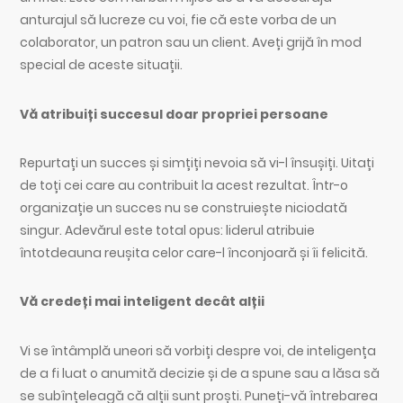
anturajul să lucreze cu voi, fie că este vorba de un
colaborator, un patron sau un client. Aveți grijă în mod
special de aceste situații.
Vă atribuiți succesul doar propriei persoane
Repurtați un succes și simțiți nevoia să vi-l însușiți. Uitați
de toți cei care au contribuit la acest rezultat. Într-o
organizație un succes nu se construiește niciodată
singur. Adevărul este total opus: liderul atribuie
întotdeauna reușita celor care-l înconjoară și îi felicită.
Vă credeți mai inteligent decât alții
Vi se întâmplă uneori să vorbiți despre voi, de inteligența
de a fi luat o anumită decizie și de a spune sau a lăsa să
se subînțeleagă că alții sunt proști. Puneți-vă întrebarea