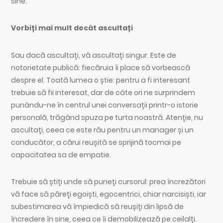
sine.
Vorbiți mai mult decât ascultați
Sau dacă ascultați, vă ascultați singur. Este de
notorietate publică: fiecăruia îi place să vorbească
despre el. Toată lumea o știe: pentru a fi interesant
trebuie să fii interesat, dar de câte ori ne surprindem
punându-ne în centrul unei conversații printr-o istorie
personală, trăgând spuza pe turta noastră. Atenție, nu
ascultați, ceea ce este rău pentru un manager și un
conducător, a cărui reușită se sprijină tocmai pe
capacitatea sa de empatie.
Trebuie să știți unde să puneți cursorul: prea încrezători
vă face să păreți egoiști, egocentrici, chiar narcisiști, iar
subestimarea vă împiedică să reușiți din lipsă de
încredere în sine, ceea ce îi demobilizează pe ceilalți.