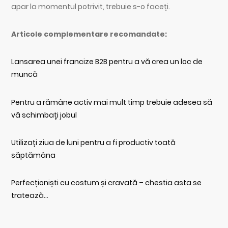
apar la momentul potrivit, trebuie s-o faceți.
Articole complementare recomandate:
Lansarea unei francize B2B pentru a vă crea un loc de
muncă
Pentru a rămâne activ mai mult timp trebuie adesea să
vă schimbați jobul
Utilizați ziua de luni pentru a fi productiv toată
săptămâna
Perfecționiști cu costum și cravată – chestia asta se
tratează…