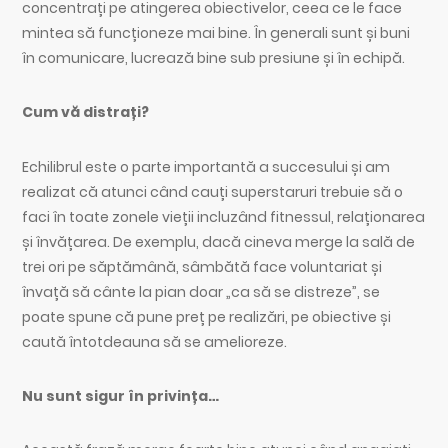
concentrați pe atingerea obiectivelor, ceea ce le face
mintea să funcționeze mai bine. În generali sunt și buni
în comunicare, lucrează bine sub presiune și în echipă.
Cum vă distrați?
Echilibrul este o parte importantă a succesului și am
realizat că atunci când cauți superstaruri trebuie să o
faci în toate zonele vieții incluzând fitnessul, relaționarea
și învățarea. De exemplu, dacă cineva merge la sală de
trei ori pe săptămână, sâmbătă face voluntariat și
învață să cânte la pian doar „ca să se distreze”, se
poate spune că pune preț pe realizări, pe obiective și
caută întotdeauna să se amelioreze.
Nu sunt sigur în privința…