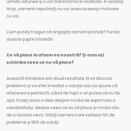
urmări viziunea și o vor transforma în realitate. În același
timp, oamenii nepotriviți nu vor avea aceeași motivare
cu voi.
Cum puteți fi siguri că angajați oameni potriviți? Puneți
aceste șapte întrebări.
Ce vă place la afacerea noastră? Și cum ați
schimba ceea ce nu vă place?
Această întrebare are două rezultate. El va discuta
problema și va oferi imediat o soluție sau va spune că
afacerea e perfectă, când de fapt s-ar putea să nu fie
așa. Puteți avea o idee despre modul de exprimare a
candidatului, despre ceea ce nu vă place și modul său
de a rezolva ceva. Găsiți oameni care vorbesc 5% de
probleme și 95% de soluții.