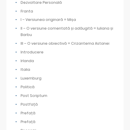
Dezvoltare Personală
Franta
I – Versiunea originară = Mișa
II – O versiune comentată și adăugită = Iuliana și
Barbu
III – O versiune obiectivă = Crizantema Astanei
Introducere
Irlanda
Italia
Luxemburg
Politică
Post Scriptum
Postfață
Prefață
Prefață