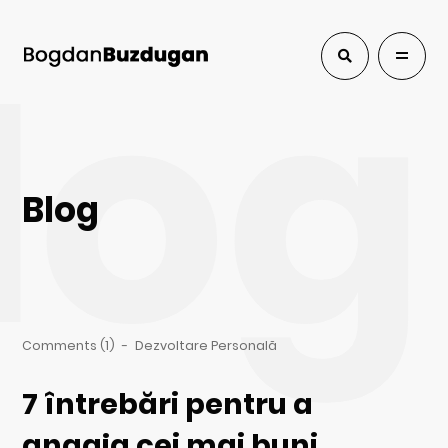
log
Blog
Comments (1)
-
Dezvoltare Personală
7 întrebări pentru a
angaja cei mai buni