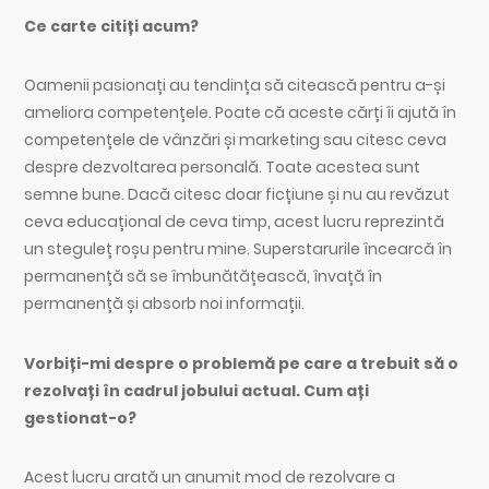
Ce carte citiți acum?
Oamenii pasionați au tendința să citească pentru a-și
ameliora competențele. Poate că aceste cărți îi ajută în
competențele de vânzări și marketing sau citesc ceva
despre dezvoltarea personală. Toate acestea sunt
semne bune. Dacă citesc doar ficțiune și nu au revăzut
ceva educațional de ceva timp, acest lucru reprezintă
un steguleț roșu pentru mine. Superstarurile încearcă în
permanență să se îmbunătățească, învață în
permanență și absorb noi informații.
Vorbiți-mi despre o problemă pe care a trebuit să o
rezolvați în cadrul jobului actual. Cum ați
gestionat-o?
Acest lucru arată un anumit mod de rezolvare a