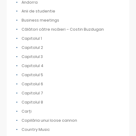
Andorra
Anii de studentie
Business meetings
Călători către nicăieri – Costin Buzdugan
Capitolul 1
Capitolul 2
Capitolul 3
Capitolul 4
Capitolul 5
Capitolul 6
Capitolul 7
Capitolul 8
Carți
Copilăria unui loose cannon
Country Music