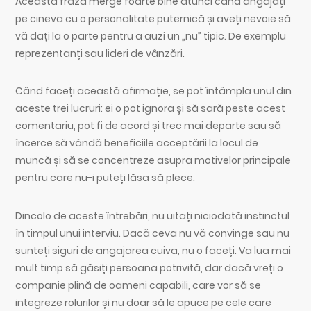
Această frază merge foarte bine atunci când angajați
pe cineva cu o personalitate puternică și aveți nevoie să
vă dați la o parte pentru a auzi un „nu” tipic. De exemplu
reprezentanți sau lideri de vânzări.
Când faceți această afirmație, se pot întâmpla unul din
aceste trei lucruri: ei o pot ignora și să sară peste acest
comentariu, pot fi de acord și trec mai departe sau să
încerce să vândă beneficiile acceptării la locul de
muncă și să se concentreze asupra motivelor principale
pentru care nu-i puteți lăsa să plece.
Dincolo de aceste întrebări, nu uitați niciodată instinctul
în timpul unui interviu. Dacă ceva nu vă convinge sau nu
sunteți siguri de angajarea cuiva, nu o faceți. Va lua mai
mult timp să găsiți persoana potrivită, dar dacă vreți o
companie plină de oameni capabili, care vor să se
integreze rolurilor și nu doar să le apuce pe cele care