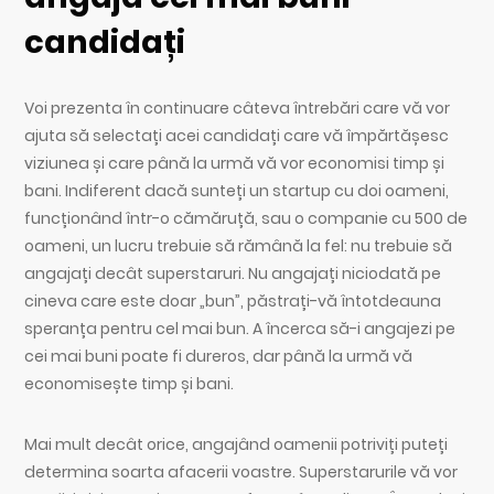
candidați
Voi prezenta în continuare câteva întrebări care vă vor
ajuta să selectați acei candidați care vă împărtășesc
viziunea și care până la urmă vă vor economisi timp și
bani. Indiferent dacă sunteți un startup cu doi oameni,
funcționând într-o cămăruță, sau o companie cu 500 de
oameni, un lucru trebuie să rămână la fel: nu trebuie să
angajați decât superstaruri. Nu angajați niciodată pe
cineva care este doar „bun”, păstrați-vă întotdeauna
speranța pentru cel mai bun. A încerca să-i angajezi pe
cei mai buni poate fi dureros, dar până la urmă vă
economisește timp și bani.
Mai mult decât orice, angajând oamenii potriviți puteți
determina soarta afacerii voastre. Superstarurile vă vor