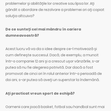
problemelor și abilitățile lor creative sau lipsa lor. Ați
gândit o abordare de rezolvare a problemei ori ați copiat
soluția altcuiva?
De ce sunteți cel mai mândru în cariera
dumneavoastră?
Acest lucru vă va da o idee despre ce-l motivează și
cum definește succesul. Dacă, de exemplu, a muncit
într-o companie 12 ani și a crescut ușor vânzările, s-ar
putea să nu fie alegerea potrivită. Dar dacă a fost
promovat de cinci ori în rolul anterior într-o perioadă de
doi ani, s-ar putea să aveți un superstar la îndemână.
Ați practicat vreun sport de echipă?
Oamenii care joacă basket, fotbal sau handbal sunt mai