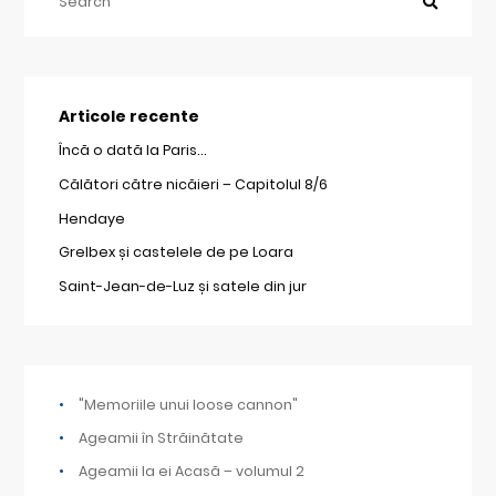
Articole recente
Încă o dată la Paris…
Călători către nicăieri – Capitolul 8/6
Hendaye
Grelbex și castelele de pe Loara
Saint-Jean-de-Luz și satele din jur
"Memoriile unui loose cannon"
Ageamii în Străinătate
Ageamii la ei Acasă – volumul 2