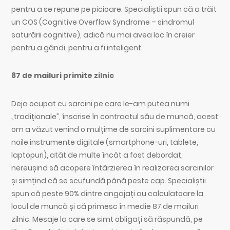
pentru a se repune pe picioare. Specialiștii spun că a trăit
un COS (Cognitive Overflow Syndrome – sindromul
saturării cognitive), adică nu mai avea loc în creier
pentru a gândi, pentru a fi inteligent.
87 de mailuri primite zilnic
Deja ocupat cu sarcini pe care le-am putea numi
„tradiționale”, înscrise în contractul său de muncă, acest
om a văzut venind o mulțime de sarcini suplimentare cu
noile instrumente digitale (smartphone-uri, tablete,
laptopuri), atât de multe încât a fost debordat,
nereușind să acopere întârzierea în realizarea sarcinilor
și simțind că se scufundă până peste cap. Specialiștii
spun că peste 90% dintre angajați au calculatoare la
locul de muncă și că primesc în medie 87 de mailuri
zilnic. Mesaje la care se simt obligați să răspundă, pe