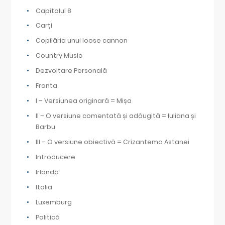
Capitolul 8
Carți
Copilăria unui loose cannon
Country Music
Dezvoltare Personală
Franta
I – Versiunea originară = Mișa
II – O versiune comentată și adăugită = Iuliana și
Barbu
III – O versiune obiectivă = Crizantema Astanei
Introducere
Irlanda
Italia
Luxemburg
Politică