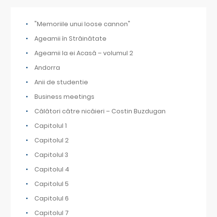
"Memoriile unui loose cannon"
Ageamii în Străinătate
Ageamii la ei Acasă – volumul 2
Andorra
Anii de studentie
Business meetings
Călători către nicăieri – Costin Buzdugan
Capitolul 1
Capitolul 2
Capitolul 3
Capitolul 4
Capitolul 5
Capitolul 6
Capitolul 7