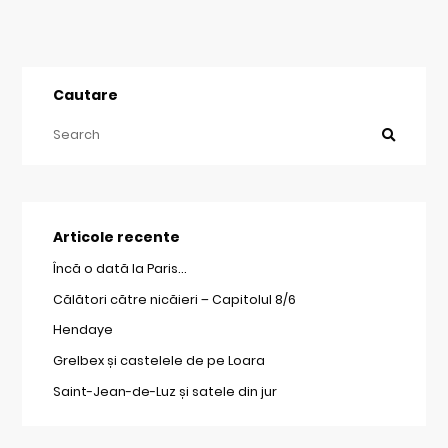
Cautare
Articole recente
Încă o dată la Paris…
Călători către nicăieri – Capitolul 8/6
Hendaye
Grelbex și castelele de pe Loara
Saint-Jean-de-Luz și satele din jur