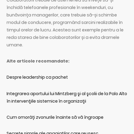
închidă telefoanele profesionale în weekenduri, cu
bunăvoința managerilor, care trebuie să-și schimbe
modul de conducere, programând sarcini realizabile în
timpul orelor de lucru. Acestea sunt exemple pentru a le
reda starea de bine colaboratorilor și a evita dramele
umane.
Alte articole recomandate:
Despre leadership ca pachet
Integrarea aportului lui Mintzberg şi al şcolii de la Palo Alto
în intervenţiile sistemice în organizaţii
Cum omorâți zvonurile înainte să vă îngroape
Secrete simple ale angajaților care reușesc