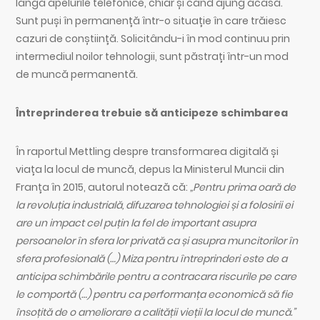
lângă apelurile telefonice, chiar și când ajung acasă.
Sunt puși în permanență într-o situație în care trăiesc
cazuri de conștiință. Solicitându-i în mod continuu prin
intermediul noilor tehnologii, sunt păstrați într-un mod
de muncă permanentă.
Întreprinderea trebuie să anticipeze schimbarea
În raportul Mettling despre transformarea digitală și
viața la locul de muncă, depus la Ministerul Muncii din
Franța în 2015, autorul notează că:
„Pentru prima oară de
la revoluția industrială, difuzarea tehnologiei și a folosirii ei
are un impact cel puțin la fel de important asupra
persoanelor în sfera lor privată ca și asupra muncitorilor în
sfera profesională (…) Miza pentru întreprinderi este de a
anticipa schimbările pentru a contracara riscurile pe care
le comportă (…) pentru ca performanța economică să fie
însoțită de o ameliorare a calității vieții la locul de muncă.”