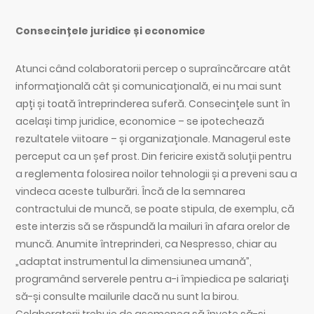
Consecințele juridice și economice
Atunci când colaboratorii percep o supraîncărcare atât
informațională cât și comunicațională, ei nu mai sunt
apți și toată întreprinderea suferă. Consecințele sunt în
același timp juridice, economice – se ipotechează
rezultatele viitoare – și organizaționale. Managerul este
perceput ca un șef prost. Din fericire există soluții pentru
a reglementa folosirea noilor tehnologii și a preveni sau a
vindeca aceste tulburări. Încă de la semnarea
contractului de muncă, se poate stipula, de exemplu, că
este interzis să se răspundă la mailuri în afara orelor de
muncă. Anumite întreprinderi, ca Nespresso, chiar au
„adaptat instrumentul la dimensiunea umană”,
programând serverele pentru a-i împiedica pe salariați
să-și consulte mailurile dacă nu sunt la birou.
Colaboratorii trebuie de asemenea să învețe să-și