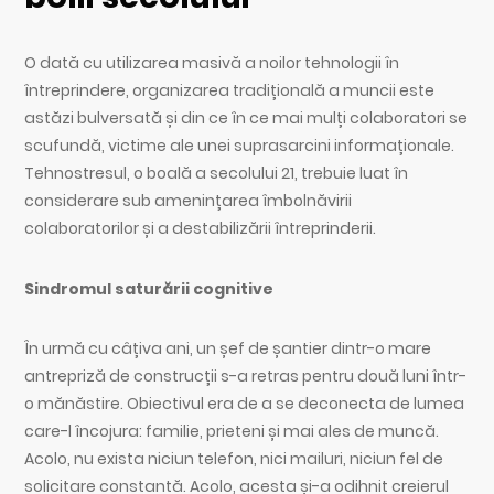
O dată cu utilizarea masivă a noilor tehnologii în
întreprindere, organizarea tradițională a muncii este
astăzi bulversată și din ce în ce mai mulți colaboratori se
scufundă, victime ale unei suprasarcini informaționale.
Tehnostresul, o boală a secolului 21, trebuie luat în
considerare sub amenințarea îmbolnăvirii
colaboratorilor și a destabilizării întreprinderii.
Sindromul saturării cognitive
În urmă cu câțiva ani, un șef de șantier dintr-o mare
antrepriză de construcții s-a retras pentru două luni într-
o mănăstire. Obiectivul era de a se deconecta de lumea
care-l încojura: familie, prieteni și mai ales de muncă.
Acolo, nu exista niciun telefon, nici mailuri, niciun fel de
solicitare constantă. Acolo, acesta și-a odihnit creierul