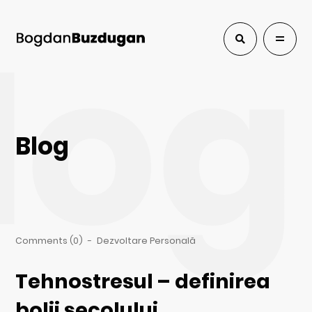
log
Blog
Comments (0)
-
Dezvoltare Personală
Tehnostresul – definirea
bolii secolului