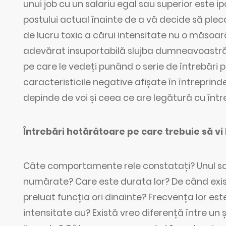
unui job cu un salariu egal sau superior este ipo
postului actual înainte de a vă decide să ple
de lucru toxic a cărui intensitate nu o măsoar
adevărat insuportabilă slujba dumneavoastră
pe care le vedeți punând o serie de întrebări
caracteristicile negative afișate în întreprind
depinde de voi și ceea ce are legătură cu în
Întrebări hotărâtoare pe care trebuie să vi 
Câte comportamente rele constatați? Unul sau
numărate? Care este durata lor? De când exis
preluat funcția ori dinainte? Frecvența lor este
intensitate au? Există vreo diferență între un ș