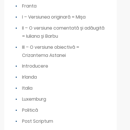
Franta
I – Versiunea originară = Mișa
II – O versiune comentată și adăugită
= Iuliana și Barbu
III – O versiune obiectivă =
Crizantema Astanei
Introducere
Irlanda
Italia
Luxemburg
Politică
Post Scriptum