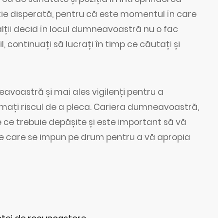
uație disperată, pentru că este momentul în care
alții decid în locul dumneavoastră nu o fac
l, continuați să lucrați în timp ce căutați și
avoastră și mai ales vigilenți pentru a
mați riscul de a pleca. Cariera dumneavoastră,
e ce trebuie depășite și este important să vă
rile care se impun pe drum pentru a vă apropia