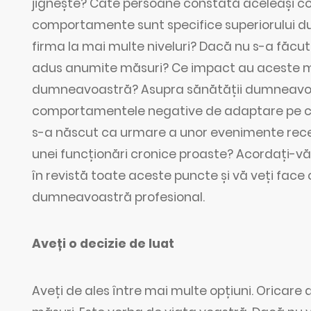
jignește? Câte persoane constată aceleași 
comportamente sunt specifice superiorului d
firma la mai multe niveluri? Dacă nu s-a făcut 
adus anumite măsuri? Ce impact au aceste mă
dumneavoastră? Asupra sănătății dumneavoastre
comportamentele negative de adaptare pe c
s-a născut ca urmare a unor evenimente recen
unei funcționări cronice proaste? Acordați-vă u
în revistă toate aceste puncte și vă veți face 
dumneavoastră profesional.
Aveți o decizie de luat
Aveți de ales între mai multe opțiuni. Oricare