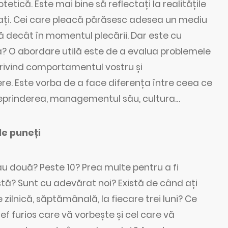
tetică. Este mai bine să reflectați la realitățile
cați. Cei care pleacă părăsesc adesea un mediu
ă decât în momentul plecării. Dar este cu
? O abordare utilă este de a evalua problemele
 privind comportamentul vostru și
ere. Este vorba de a face diferența între ceea ce
treprinderea, managementul său, cultura…
le puneți
 două? Peste 10? Prea multe pentru a fi
tă? Sunt cu adevărat noi? Există de când ați
 zilnică, săptămânală, la fiecare trei luni? Ce
ef furios care vă vorbește și cel care vă