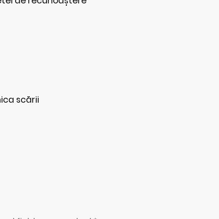
etei de recunoaștere
ica scării