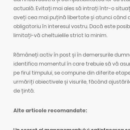
actuală. Evitați mai ales să intrați într-o sit
aveți cea mai puțină libertate și atunci când 
obligatoriu în interesul vostru. Dacă este posibi
limitați-vă cheltuielile strict la minim.
Rămâneți activ în post și în demersurile dumne
identifica momentul în care trebuie să vă asu
pe firul timpului, se compune din diferite etap
urmăriți obiectivele și visurile, făcând ajustă
de țintă.
Alte articole recomandate: