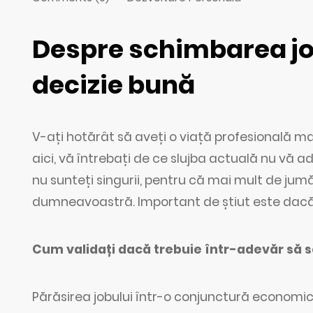
Despre schimbarea job
decizie bună
V-ați hotărât să aveți o viață profesională m
aici, vă întrebați de ce slujba actuală nu vă ad
nu sunteți singurii, pentru că mai mult de jumă
dumneavoastră. Important de știut este dacă
Cum validați dacă trebuie într-adevăr să 
Părăsirea jobului într-o conjunctură economică