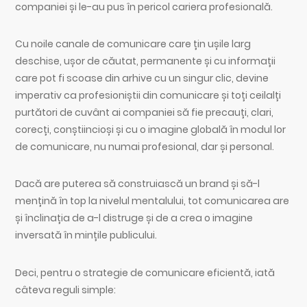
companiei și le-au pus în pericol cariera profesională.
Cu noile canale de comunicare care țin ușile larg
deschise, ușor de căutat, permanente și cu informații
care pot fi scoase din arhive cu un singur clic, devine
imperativ ca profesioniștii din comunicare și toți ceilalți
purtători de cuvânt ai companiei să fie precauți, clari,
corecți, conștiincioși și cu o imagine globală în modul lor
de comunicare, nu numai profesional, dar și personal.
Dacă are puterea să construiască un brand și să-l
mențină în top la nivelul mentalului, tot comunicarea are
și înclinația de a-l distruge și de a crea o imagine
inversată în mințile publicului.
Deci, pentru o strategie de comunicare eficientă, iată
câteva reguli simple: