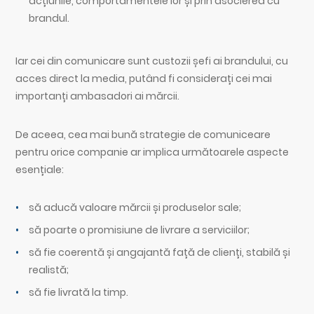
acțiunile, comportamentele lor și prin asocierea cu
brandul.
Iar cei din comunicare sunt custozii șefi ai brandului, cu
acces direct la media, putând fi considerați cei mai
importanți ambasadori ai mărcii.
De aceea, cea mai bună strategie de comuniceare
pentru orice companie ar implica următoarele aspecte
esențiale:
să aducă valoare mărcii și produselor sale;
să poarte o promisiune de livrare a serviciilor;
să fie coerentă și angajantă față de clienți, stabilă și
realistă;
să fie livrată la timp.