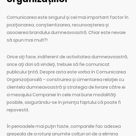
Comunicarea este singurul și cel mai important factor în
poziționarea, conștientizarea, recunoașterea și
asocierea brandului dumneavoastră. Chiar este nevoie
să spun mai mult?!
Orice ați face, indiferent de activitatea dumneavoastră,
orice ați dori să vindeți, trebuie să fie comunicat
publicului țintă. Despre asta este vorba în Comunicarea
Organizațională – construirea și cimentarea relației cu
clientela dumneavoastră și strategia de livrare către ei
a mesajului Companiei în cele mai bune modalități
posibile, asigurându-se în privința faptului că poate fi
repovestit.
În perioadele mai puțin faste, companiile fac adesea
greșeala de a rotunji anumite colțuri ori de a elimina