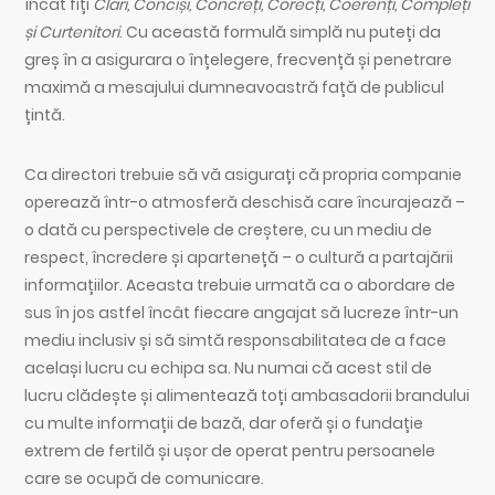
încât fiți
Clari, Conciși, Concreți, Corecți, Coerenți, Compleți
și Curtenitori
. Cu această formulă simplă nu puteți da
greș în a asigurara o înțelegere, frecvență și penetrare
maximă a mesajului dumneavoastră față de publicul
țintă.
Ca directori trebuie să vă asigurați că propria companie
operează într-o atmosferă deschisă care încurajează –
o dată cu perspectivele de creștere, cu un mediu de
respect, încredere și aparteneță – o cultură a partajării
informațiilor. Aceasta trebuie urmată ca o abordare de
sus în jos astfel încât fiecare angajat să lucreze într-un
mediu inclusiv și să simtă responsabilitatea de a face
același lucru cu echipa sa. Nu numai că acest stil de
lucru clădește și alimentează toți ambasadorii brandului
cu multe informații de bază, dar oferă și o fundație
extrem de fertilă și ușor de operat pentru persoanele
care se ocupă de comunicare.