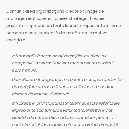
Comunicarea organizațională este o funcție de
management superior la nivel strategic. Trebuie
păstrată împreună cu toate lucrurile importante în care
compania este implicată din următoarele motive
esențiale:
a fi capabili să comunicați mesajele imediate ale
companiei în cel mai eficient mod și pentru publicul
care trebuie;
dezvăluirea strategiei optime pentru a acoperi audiența
de bază, într-un mod direct și cu eliminarea oricăror
pierderi de resurse și eforturi;
a fi direcți în privința cunoștințelor necesare referitoare
la probleme sau turnura evenimentelor astfel încât
situațiile de criză să fie mai bine controlate, pentru a
minimiza ori chiar a elimina afectarea valorii brandului;