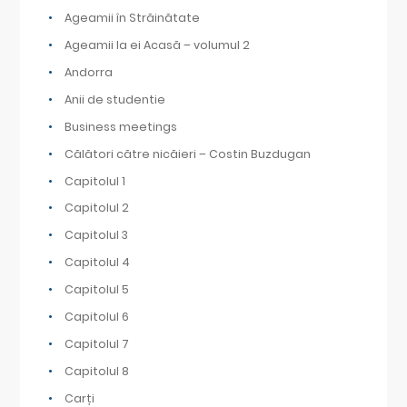
Ageamii în Străinătate
Ageamii la ei Acasă – volumul 2
Andorra
Anii de studentie
Business meetings
Călători către nicăieri – Costin Buzdugan
Capitolul 1
Capitolul 2
Capitolul 3
Capitolul 4
Capitolul 5
Capitolul 6
Capitolul 7
Capitolul 8
Carți