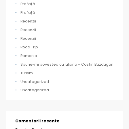
Prefață
Prefață
Recenzii
Recenzii
Recenzii
Road Trip
Romania
Spune-mi povestea cu Iuliana – Costin Buzdugan
Turism
Uncategorized
Uncategorized
Comentarii recente