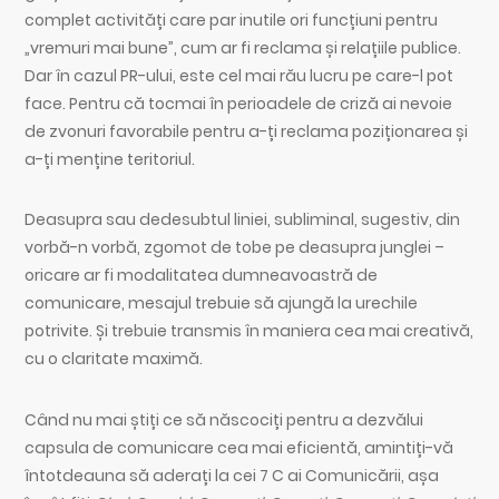
complet activități care par inutile ori funcțiuni pentru
„vremuri mai bune”, cum ar fi reclama și relațiile publice.
Dar în cazul PR-ului, este cel mai rău lucru pe care-l pot
face. Pentru că tocmai în perioadele de criză ai nevoie
de zvonuri favorabile pentru a-ți reclama poziționarea și
a-ți menține teritoriul.
Deasupra sau dedesubtul liniei, subliminal, sugestiv, din
vorbă-n vorbă, zgomot de tobe pe deasupra junglei –
oricare ar fi modalitatea dumneavoastră de
comunicare, mesajul trebuie să ajungă la urechile
potrivite. Și trebuie transmis în maniera cea mai creativă,
cu o claritate maximă.
Când nu mai știți ce să născociți pentru a dezvălui
capsula de comunicare cea mai eficientă, amintiți-vă
întotdeauna să aderați la cei 7 C ai Comunicării, așa