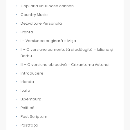
Copilăria unui loose cannon
Country Music
Dezvoltare Personală
Franta
I – Versiunea originară = Mișa
II – O versiune comentată și adăugită = Iuliana și
Barbu
III – O versiune obiectivă = Crizantema Astanei
Introducere
Irlanda
Italia
Luxemburg
Politică
Post Scriptum
Postfață