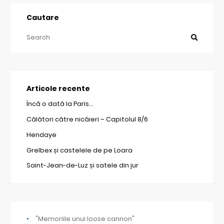
Cautare
Articole recente
Încă o dată la Paris…
Călători către nicăieri – Capitolul 8/6
Hendaye
Grelbex și castelele de pe Loara
Saint-Jean-de-Luz și satele din jur
"Memoriile unui loose cannon"