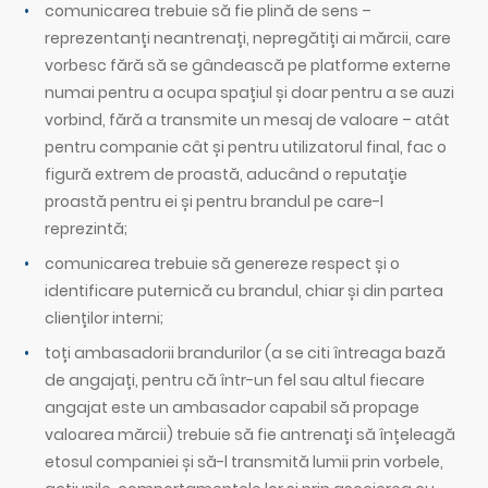
comunicarea trebuie să fie plină de sens –
reprezentanți neantrenați, nepregătiți ai mărcii, care
vorbesc fără să se gândească pe platforme externe
numai pentru a ocupa spațiul și doar pentru a se auzi
vorbind, fără a transmite un mesaj de valoare – atât
pentru companie cât și pentru utilizatorul final, fac o
figură extrem de proastă, aducând o reputație
proastă pentru ei și pentru brandul pe care-l
reprezintă;
comunicarea trebuie să genereze respect și o
identificare puternică cu brandul, chiar și din partea
clienților interni;
toți ambasadorii brandurilor (a se citi întreaga bază
de angajați, pentru că într-un fel sau altul fiecare
angajat este un ambasador capabil să propage
valoarea mărcii) trebuie să fie antrenați să înțeleagă
etosul companiei și să-l transmită lumii prin vorbele,