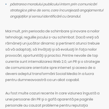
păstrarea moralului publicului intern prin comunicări
strategice pline de sens, care încurajează angajamentul
angajaților și sensul identificării cu brandul.
Mai mult, prin perioada de schimbare și inovare a noilor
tehnologii, regulile jocului s-au schimbat. Dacă vreți să
rămâneți un jucător dinamic și pertinent atunci trebuie
să vă adaptați, să învățați și să evoluați în fața noilor
provocări, oportunități și practici. Printre nevoile de top
curente sunt internalizarea Web 2.0, un PR și o strategie
de comunicare orientate spre internet și aceea de a
deveni adeptul transformării Social Media în a lucra
pentru dumneavoastră ca un aliat capabil.
Au fost multe cazuri recente în care viziunea îngustă a
unei persoane din PR și o gafă aparentă pe paginile
personale au cauzat probleme pentru reputația