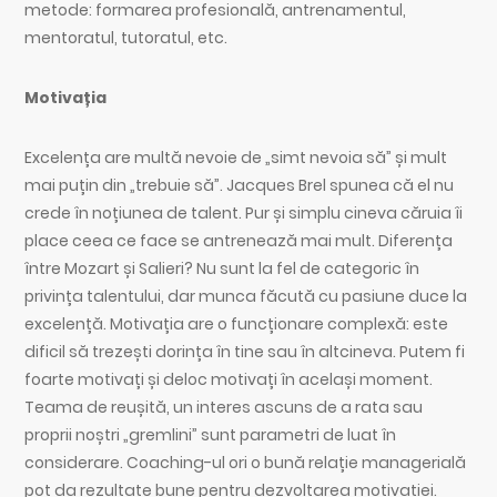
metode: formarea profesională, antrenamentul,
mentoratul, tutoratul, etc.
Motivația
Excelența are multă nevoie de „simt nevoia să” și mult
mai puțin din „trebuie să”. Jacques Brel spunea că el nu
crede în noțiunea de talent. Pur și simplu cineva căruia îi
place ceea ce face se antrenează mai mult. Diferența
între Mozart și Salieri? Nu sunt la fel de categoric în
privința talentului, dar munca făcută cu pasiune duce la
excelență. Motivația are o funcționare complexă: este
dificil să trezești dorința în tine sau în altcineva. Putem fi
foarte motivați și deloc motivați în același moment.
Teama de reușită, un interes ascuns de a rata sau
proprii noștri „gremlini” sunt parametri de luat în
considerare. Coaching-ul ori o bună relație managerială
pot da rezultate bune pentru dezvoltarea motivației.