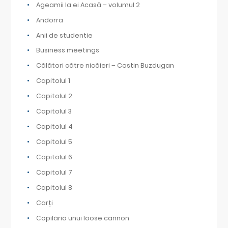
Ageamii la ei Acasă – volumul 2
Andorra
Anii de studentie
Business meetings
Călători către nicăieri – Costin Buzdugan
Capitolul 1
Capitolul 2
Capitolul 3
Capitolul 4
Capitolul 5
Capitolul 6
Capitolul 7
Capitolul 8
Carți
Copilăria unui loose cannon