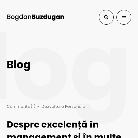
log
Blog
Comments (1)
-
Dezvoltare Personală
Despre excelență în
management și în multe