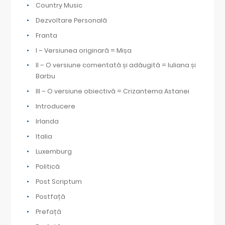
Country Music
Dezvoltare Personală
Franta
I – Versiunea originară = Mișa
II – O versiune comentată și adăugită = Iuliana și
Barbu
III – O versiune obiectivă = Crizantema Astanei
Introducere
Irlanda
Italia
Luxemburg
Politică
Post Scriptum
Postfață
Prefață