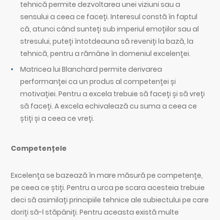
tehnică permite dezvoltarea unei viziuni sau a
sensului a ceea ce faceți. Interesul constă în faptul
că, atunci când sunteți sub imperiul emoțiilor sau al
stresului, puteți întotdeauna să reveniți la bază, la
tehnică, pentru a rămâne în domeniul excelenței.
Matricea lui Blanchard permite derivarea
performanței ca un produs al competenței și
motivației. Pentru a excela trebuie să faceți și să vreți
să faceți. A excela echivalează cu suma a ceea ce
știți și a ceea ce vreți.
Competențele
Excelența se bazează în mare măsură pe competențe,
pe ceea ce știți. Pentru a urca pe scara acesteia trebuie
deci să asimilați principiile tehnice ale subiectului pe care
doriți să-l stăpâniți. Pentru aceasta există multe