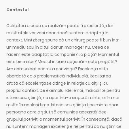
Contextul
Calitatea a ceea ce realizăm poate fi excelentă, dar
rezultatele vor veni doar dacă suntem adaptați la
context. Mintzberg spune că un chirurg poate fi bun într-
un mediu sau în altul, dar un manager nu. Ceea ce
facem este adaptat la companie? La piață? Momentul
este bine ales? Mediul în care acționăm este pregătit?
Am comunicat pentru a convinge? Excelența este
abordată ca o problematică individuală. Realitatea
arată că excelența se atinge în relație cu alții și cu
propriul context. De exemplu, ideile noi, marcante pentru
istorie sau știință, nu apar într-o singură minte, ci în mai
multe în același timp. Istoria sau știința ține minte doar
persoana care a știut să comunice această idee
grupului potrivit la momentul potrivit. În consecință, dacă
nu suntem manageri excelenți e fie pentru că nu știm ce