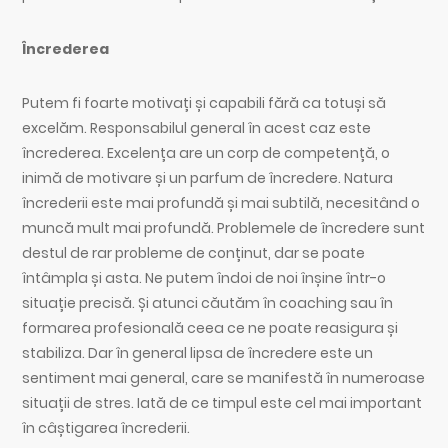
Încrederea
Putem fi foarte motivați și capabili fără ca totuși să
excelăm. Responsabilul general în acest caz este
încrederea. Excelența are un corp de competență, o
inimă de motivare și un parfum de încredere. Natura
încrederii este mai profundă și mai subtilă, necesitând o
muncă mult mai profundă. Problemele de încredere sunt
destul de rar probleme de conținut, dar se poate
întâmpla și asta. Ne putem îndoi de noi înșine într-o
situație precisă. Și atunci căutăm în coaching sau în
formarea profesională ceea ce ne poate reasigura și
stabiliza. Dar în general lipsa de încredere este un
sentiment mai general, care se manifestă în numeroase
situații de stres. Iată de ce timpul este cel mai important
în câștigarea încrederii.