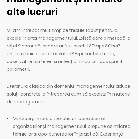
alte lucruri
M-am întrebat mult timp ce trebuie făcut pentru a
excela în arta managementului. Există oare o metodă, o
rețetă comună, oricare ar fi subiectul? Etape? Chei?
Unde trebuie căutate soluțiile? Experiențele trăite,
observațiile din teren și reflecția m-au condus spre 4
parametri.
Literatura clasică din domeniul managementului aduce
soluții concrete la întrebarea cum să excelezi în materie
de management:
Mintzberg, marele teoretician canadian al
organizațiilor și managementului, propune asimilarea
tehnicilor și apoi punerea lor în practică. Experiența