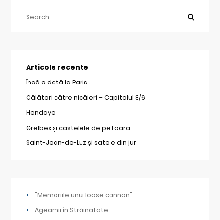
Articole recente
Încă o dată la Paris…
Călători către nicăieri – Capitolul 8/6
Hendaye
Grelbex și castelele de pe Loara
Saint-Jean-de-Luz și satele din jur
"Memoriile unui loose cannon"
Ageamii în Străinătate