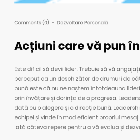
Comments (0)
-
Dezvoltare Personală
Acțiuni care vă pun î
Este dificil să devii lider. Trebuie să vă angajaț
perceput ca un deschizător de drumuri de căt
bună este că nu ne naștem întotdeauna lideri și
prin învățare și dorința de a progresa. Leaders
dată cu o alegere și o direcție bună. Leadersh
echipei și vinde în mod eficient propriul mesaj par
Iată câteva repere pentru a vă evalua și dezvo