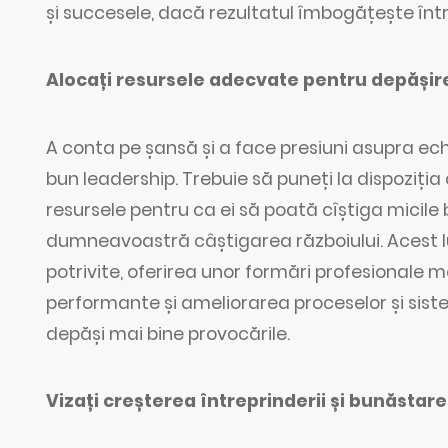
și succesele, dacă rezultatul îmbogățește într
Alocați resursele adecvate pentru depășir
A conta pe șansă și a face presiuni asupra e
bun leadership. Trebuie să puneți la dispoziți
resursele pentru ca ei să poată cîștiga micile bă
dumneavoastră câștigarea războiului. Acest
potrivite, oferirea unor formări profesionale
performante și ameliorarea proceselor și sis
depăși mai bine provocările.
Vizați creșterea întreprinderii și bunăst