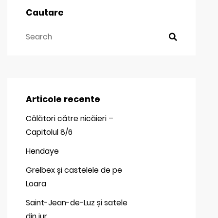
Cautare
Articole recente
Călători către nicăieri –
Capitolul 8/6
Hendaye
Grelbex și castelele de pe
Loara
Saint-Jean-de-Luz și satele
din jur