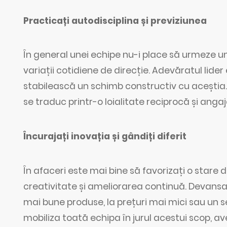
Practicați autodisciplina și previziunea
În general unei echipe nu-i place să urmeze un 
variații cotidiene de direcție. Adevăratul lider
stabilească un schimb constructiv cu aceștia. 
se traduc printr-o loialitate reciprocă și anga
Încurajați inovația și gândiți diferit
În afaceri este mai bine să favorizați o stare 
creativitate și ameliorarea continuă. Devansa
mai bune produse, la prețuri mai mici sau un se
mobiliza toată echipa în jurul acestui scop, a