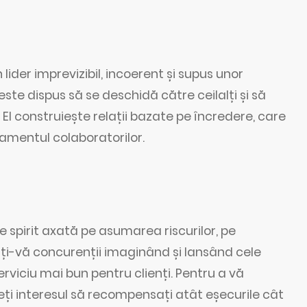
lider imprevizibil, incoerent și supus unor
 este dispus să se deschidă către ceilalți și să
El construiește relații bazate pe încredere, care
jamentul colaboratorilor.
de spirit axată pe asumarea riscurilor, pe
ți-vă concurenții imaginând și lansând cele
rviciu mai bun pentru clienți. Pentru a vă
veți interesul să recompensați atât eșecurile cât