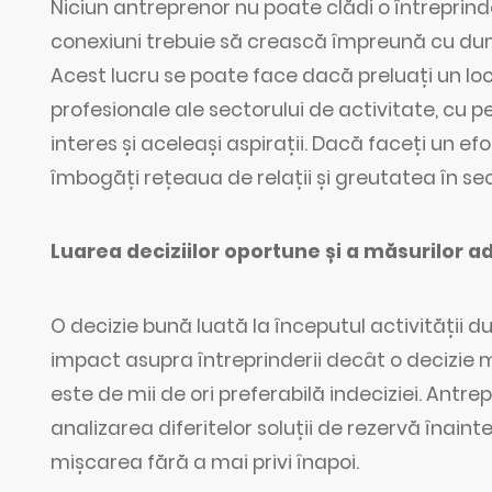
Niciun antreprenor nu poate clădi o întrepri
conexiuni trebuie să crească împreună cu d
Acest lucru se poate face dacă preluați un loc 
profesionale ale sectorului de activitate, cu
interes și aceleași aspirații. Dacă faceți un efor
îmbogăți rețeaua de relații și greutatea în sec
Luarea deciziilor oportune și a măsurilor 
O decizie bună luată la începutul activității
impact asupra întreprinderii decât o decizie m
este de mii de ori preferabilă indeciziei. Antr
analizarea diferitelor soluții de rezervă înainte
mișcarea fără a mai privi înapoi.