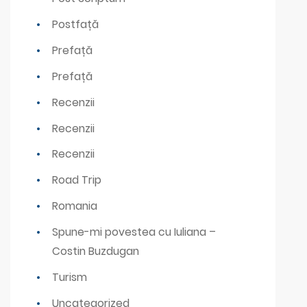
Postfață
Prefață
Prefață
Recenzii
Recenzii
Recenzii
Road Trip
Romania
Spune-mi povestea cu Iuliana –
Costin Buzdugan
Turism
Uncategorized