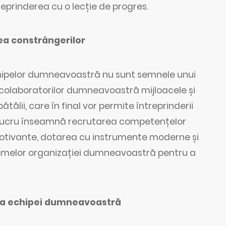
eprinderea cu o lecție de progres.
ea constrângerilor
chipelor dumneavoastră nu sunt semnele unui
a colaboratorilor dumneavoastră mijloacele și
tălii, care în final vor permite întreprinderii
 lucru înseamnă recrutarea competențelor
 motivante, dotarea cu instrumente moderne și
temelor organizației dumneavoastră pentru a
area echipei dumneavoastră