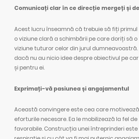
Comunicați clar în ce direcție mergeți și d
Acest lucru înseamnă că trebuie să fiți primul c
o viziune clară a schimbării pe care doriți să 
viziune tuturor celor din jurul dumneavoastr
dacă nu au nicio idee despre obiectivul pe car
și pentru ei.
Exprimați-vă pasiunea și angajamentul
Această convingere este cea care motivează 
eforturile necesare. Ea le mobilizează la fel de b
favorabile. Construcția unei întreprinderi est
respirație și cu cât va fi mai puternic angaj