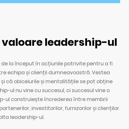
n valoare leadership-ul
i de la început în acțiunile potrivite pentru a fi
re echipa și clienții dumneavoastră. Vestea
 că obiceiurile și mentalitățile se pot obține
hip-ul nu vine cu succesul, ci succesul vine o
ip-ul construiește încrederea între membrii
tenerilor, investitorilor, furnizorilor și clienților.
lta leadership-ul.