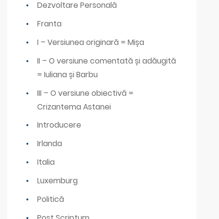
Dezvoltare Personală
Franta
I – Versiunea originară = Mișa
II – O versiune comentată și adăugită
= Iuliana și Barbu
III – O versiune obiectivă =
Crizantema Astanei
Introducere
Irlanda
Italia
Luxemburg
Politică
Post Scriptum