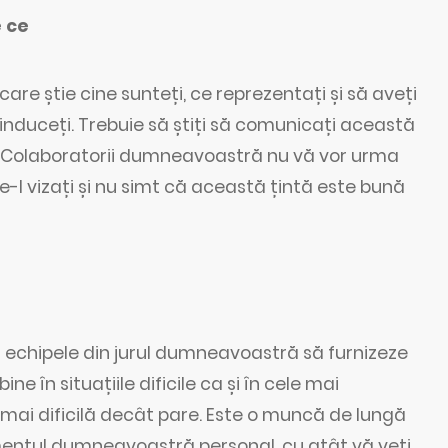
e ce
are știe cine sunteți, ce reprezentați și să aveți
o induceți. Trebuie să știți să comunicați această
ă. Colaboratorii dumneavoastră nu vă vor urma
e-l vizați și nu simt că această țintă este bună
echipele din jurul dumneavoastră să furnizeze
ine în situațiile dificile ca și în cele mai
e mai dificilă decât pare. Este o muncă de lungă
amentul dumneavoastră personal, cu atât vă veți