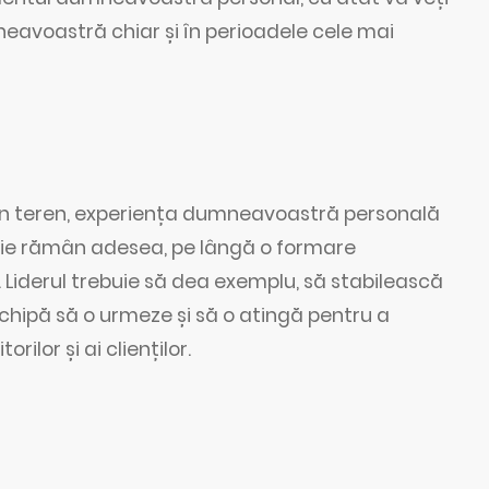
neavoastră chiar și în perioadele cele mai
 în teren, experiența dumneavoastră personală
erie rămân adesea, pe lângă o formare
. Liderul trebuie să dea exemplu, să stabilească
hipă să o urmeze și să o atingă pentru a
ilor și ai clienților.