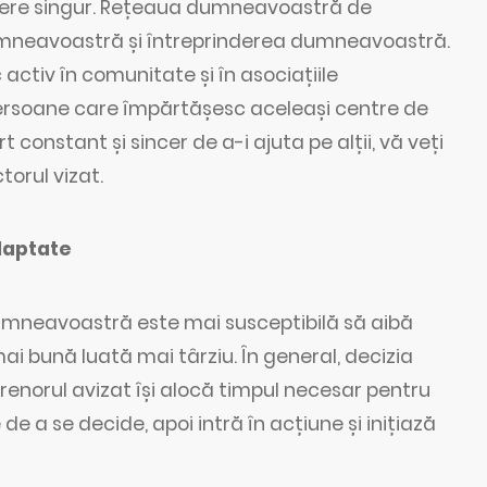
ndere singur. Rețeaua dumneavoastră de
umneavoastră și întreprinderea dumneavoastră.
activ în comunitate și în asociațiile
 persoane care împărtășesc aceleași centre de
t constant și sincer de a-i ajuta pe alții, vă veți
torul vizat.
adaptate
 dumneavoastră este mai susceptibilă să aibă
ai bună luată mai târziu. În general, decizia
eprenorul avizat își alocă timpul necesar pentru
 de a se decide, apoi intră în acțiune și inițiază