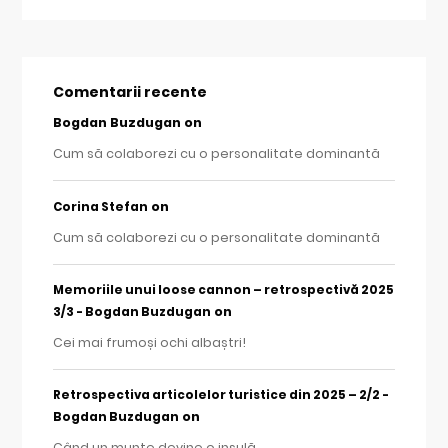
Comentarii recente
Bogdan Buzdugan
on
Cum să colaborezi cu o personalitate dominantă
on
Corina Stefan
Cum să colaborezi cu o personalitate dominantă
Memoriile unui loose cannon – retrospectivă 2025
on
3/3 - Bogdan Buzdugan
Cei mai frumoși ochi albaștri!
Retrospectiva articolelor turistice din 2025 – 2/2 -
on
Bogdan Buzdugan
Când un munte devine o insulă