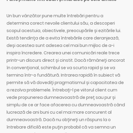
Un bun vânzător pune multe întrebări pentru a
determina corect nevoile clientului său, a descoperi
scopul acestuia, obiectivele, preocupările și ezitările lui.
Există tendința de a evita întrebările care deranjează,
deși acestea sunt adesea cel mai bun mijloc de a-i
inspira încredere. Crearea unei comunicări reale trece
printr-un discurs direct și cinstit. Dacă rămâneți ancorat
în convențional, schimbul se va scurta rapid și se va
termina într-o fundătură. Intrarea rapidă în subiect vă
permite să vă dovediți pragmatismul și capacitatea de
a rezolva problemele. Întrebați-l pe viitorul client cum
vede propunerea dumneavoastră de preț sau pur și
simplu de ce ar face afacerea cu dumneavoastră când
lucrează de ani buni cu cel mai mare concurent al
dumneavoastră. Dacă nu obțineți un răspuns la o
întrebare dificilă este puțin probabil că va semna un