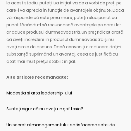
la acest stadiu, puteți lua inițiativa de a vorbi de preț, pe
care-l va aprecia în funcție de avantajele obținute. Dacă
vă răspunde că este prea mare, puteți relua punct cu
punct făcându-l să recunoască avantajele pe care i le-
ar aduce produsul dumneavoastră. Un preț ridicat arată
că aveți încredere în produsul dumneavoastră și nu
aveți nimic de ascuns. Dacă conveniți o reducere dați-i
substanță suprimând un avantaj, ceea ce justifică cu
atât mai mult prețul stabilit inițial.
Alte articole recomandate:
Modestia și arta leadership-ului
Sunteți sigur că nu aveți un șef toxic?
Un secret al managementului: satisfacerea setei de