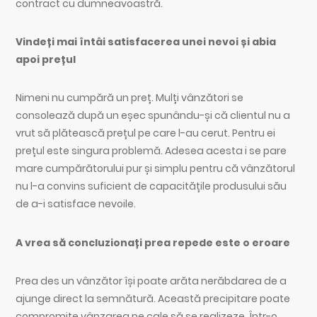
contract cu dumneavoastră.
Vindeți mai întâi satisfacerea unei nevoi și abia
apoi prețul
Nimeni nu cumpără un preț. Mulți vânzători se
consolează după un eșec spunându-și că clientul nu a
vrut să plătească prețul pe care l-au cerut. Pentru ei
prețul este singura problemă. Adesea acesta i se pare
mare cumpărătorului pur și simplu pentru că vânzătorul
nu l-a convins suficient de capacitățile produsului său
de a-i satisface nevoile.
A vrea să concluzionați prea repede este o eroare
Prea des un vânzător își poate arăta nerăbdarea de a
ajunge direct la semnătură. Această precipitare poate
compromite vânzarea pe cale să se realizeze. Într-o