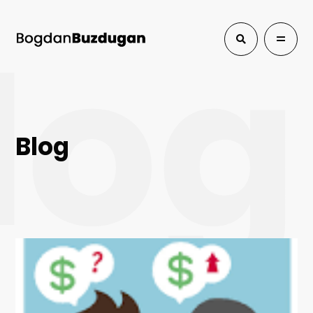
log
Blog