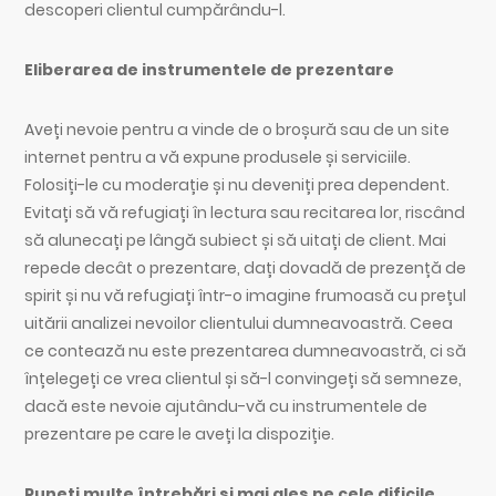
descoperi clientul cumpărându-l.
Eliberarea de instrumentele de prezentare
Aveți nevoie pentru a vinde de o broșură sau de un site
internet pentru a vă expune produsele și serviciile.
Folosiți-le cu moderație și nu deveniți prea dependent.
Evitați să vă refugiați în lectura sau recitarea lor, riscând
să alunecați pe lângă subiect și să uitați de client. Mai
repede decât o prezentare, dați dovadă de prezență de
spirit și nu vă refugiați într-o imagine frumoasă cu prețul
uitării analizei nevoilor clientului dumneavoastră. Ceea
ce contează nu este prezentarea dumneavoastră, ci să
înțelegeți ce vrea clientul și să-l convingeți să semneze,
dacă este nevoie ajutându-vă cu instrumentele de
prezentare pe care le aveți la dispoziție.
Puneți multe întrebări și mai ales pe cele dificile