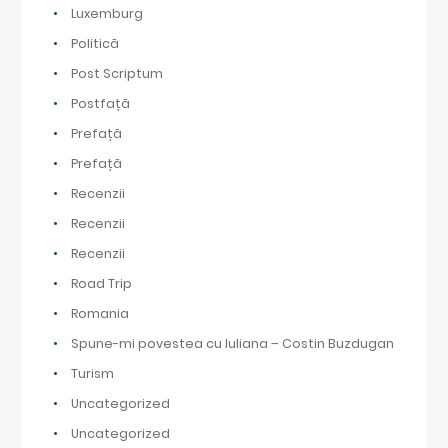
Luxemburg
Politică
Post Scriptum
Postfață
Prefață
Prefață
Recenzii
Recenzii
Recenzii
Road Trip
Romania
Spune-mi povestea cu Iuliana – Costin Buzdugan
Turism
Uncategorized
Uncategorized