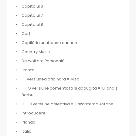
Capitolul 6
Capitolul 7
Capitolul 8
Carți
Copilăria unui loose cannon
Country Music
Dezvoltare Personală
Franta
I – Versiunea originară = Mișa
II – O versiune comentată și adăugită = Iuliana și
Barbu
III – O versiune obiectivă = Crizantema Astanei
Introducere
Irlanda
Italia