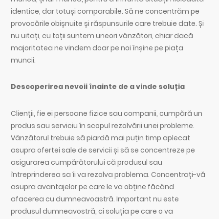
identice, dar totuși comparabile. Să ne concentrăm pe
provocările obișnuite și răspunsurile care trebuie date. Și
nu uitați, cu toții suntem uneori vânzători, chiar dacă
majoritatea ne vindem doar pe noi înșine pe piața
muncii.
Descoperirea nevoii înainte de a vinde soluția
Clienții, fie ei persoane fizice sau companii, cumpără un
produs sau serviciu în scopul rezolvării unei probleme.
Vânzătorul trebuie să piardă mai puțin timp aplecat
asupra ofertei sale de servicii și să se concentreze pe
asigurarea cumpărătorului că produsul sau
întreprinderea sa îi va rezolva problema. Concentrați-vă
asupra avantajelor pe care le va obține făcând
afacerea cu dumneavoastră. Important nu este
produsul dumneavostră, ci soluția pe care o va