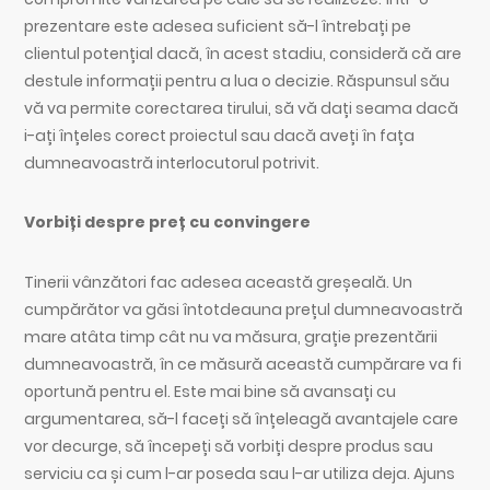
prezentare este adesea suficient să-l întrebați pe
clientul potențial dacă, în acest stadiu, consideră că are
destule informații pentru a lua o decizie. Răspunsul său
vă va permite corectarea tirului, să vă dați seama dacă
i-ați înțeles corect proiectul sau dacă aveți în fața
dumneavoastră interlocutorul potrivit.
Vorbiți despre preț cu convingere
Tinerii vânzători fac adesea această greșeală. Un
cumpărător va găsi întotdeauna prețul dumneavoastră
mare atâta timp cât nu va măsura, grație prezentării
dumneavoastră, în ce măsură această cumpărare va fi
oportună pentru el. Este mai bine să avansați cu
argumentarea, să-l faceți să înțeleagă avantajele care
vor decurge, să începeți să vorbiți despre produs sau
serviciu ca și cum l-ar poseda sau l-ar utiliza deja. Ajuns