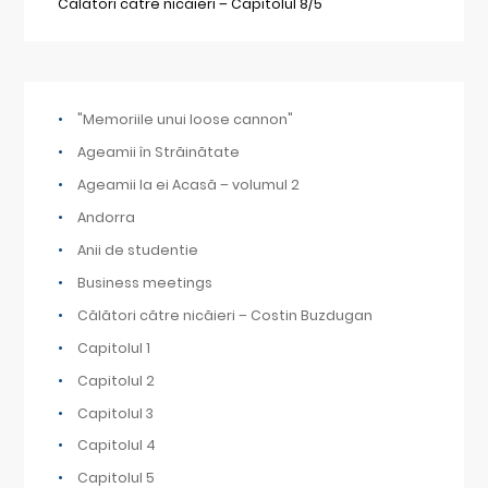
Călători către nicăieri – Capitolul 8/5
"Memoriile unui loose cannon"
Ageamii în Străinătate
Ageamii la ei Acasă – volumul 2
Andorra
Anii de studentie
Business meetings
Călători către nicăieri – Costin Buzdugan
Capitolul 1
Capitolul 2
Capitolul 3
Capitolul 4
Capitolul 5